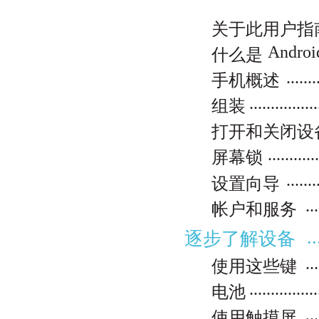
关于此用户指
Android™？.
什么是
.......
手机概述
................
组装
打开和关闭设
...........
屏幕锁
.......
设置向导
...
帐户和服务
..
逐步了解设备
...
使用这些键
................
电池
...
使用触摸屏