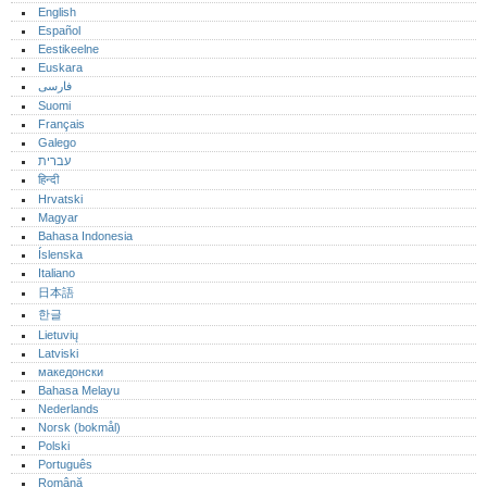
English
Español
Eestikeelne
Euskara
فارسی
Suomi
Français
Galego
עברית
हिन्दी
Hrvatski
Magyar
Bahasa Indonesia
Íslenska
Italiano
日本語
한글
Lietuvių
Latviski
македонски
Bahasa Melayu
Nederlands
Norsk (bokmål)‎
Polski
Português‎
Română