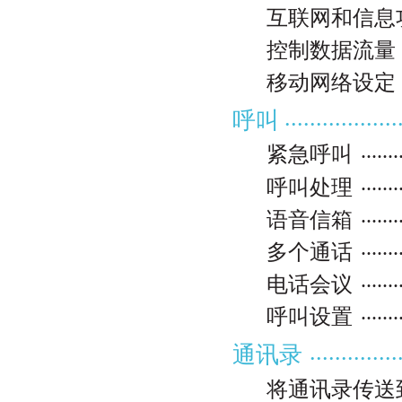
互联网和信息
控制数据流量
移动网络设定
..................
呼叫
.......
紧急呼叫
.......
呼叫处理
.......
语音信箱
.......
多个通话
.......
电话会议
.......
呼叫设置
..............
通讯录
将通讯录传送