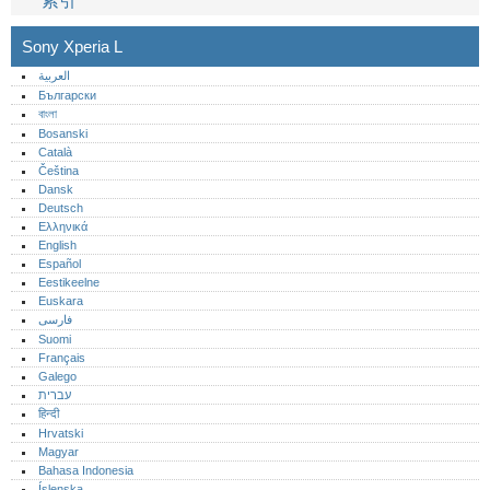
索引
Sony Xperia L
العربية
Български
বাংলা
Bosanski
Català
Čeština
Dansk
Deutsch
Ελληνικά
English
Español
Eestikeelne
Euskara
فارسی
Suomi
Français
Galego
עברית
हिन्दी
Hrvatski
Magyar
Bahasa Indonesia
Íslenska