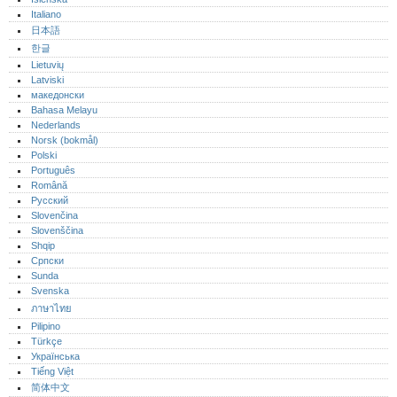
Italiano
日本語
한글
Lietuvių
Latviski
македонски
Bahasa Melayu
Nederlands
Norsk (bokmål)‎
Polski
Português‎
Română
Русский
Slovenčina
Slovenščina
Shqip
Српски
Sunda
Svenska
ภาษาไทย
Pilipino
Türkçe
Українська
Tiếng Việt
简体中文