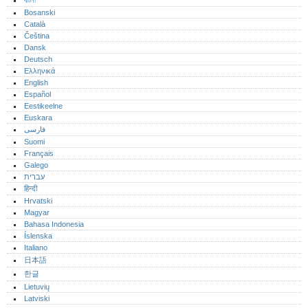
বাংলা
Bosanski
Català
Čeština
Dansk
Deutsch
Ελληνικά
English
Español
Eestikeelne
Euskara
فارسی
Suomi
Français
Galego
עברית
हिन्दी
Hrvatski
Magyar
Bahasa Indonesia
Íslenska
Italiano
日本語
한글
Lietuvių
Latviski