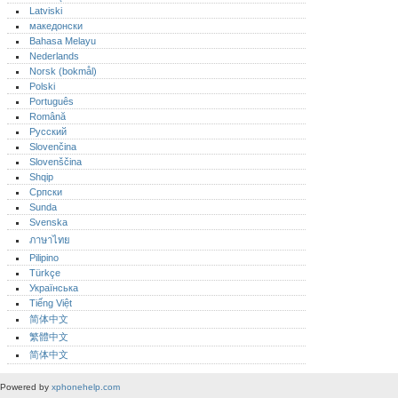
Latviski
македонски
Bahasa Melayu
Nederlands
Norsk (bokmål)‎
Polski
Português‎
Română
Русский
Slovenčina
Slovenščina
Shqip
Српски
Sunda
Svenska
ภาษาไทย
Pilipino
Türkçe
Українська
Tiếng Việt
简体中文
繁體中文
简体中文
Powered by
xphonehelp.com