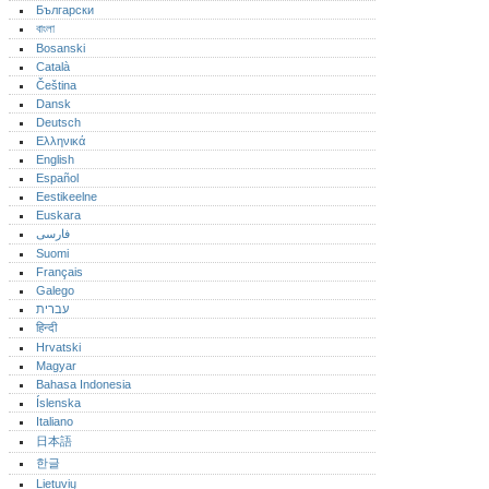
Български
বাংলা
Bosanski
Català
Čeština
Dansk
Deutsch
Ελληνικά
English
Español
Eestikeelne
Euskara
فارسی
Suomi
Français
Galego
עברית
हिन्दी
Hrvatski
Magyar
Bahasa Indonesia
Íslenska
Italiano
日本語
한글
Lietuvių