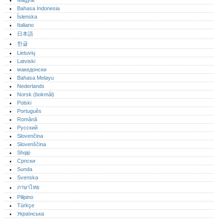
Magyar
Bahasa Indonesia
Íslenska
Italiano
日本語
한글
Lietuvių
Latviski
македонски
Bahasa Melayu
Nederlands
Norsk (bokmål)‎
Polski
Português‎
Română
Русский
Slovenčina
Slovenščina
Shqip
Српски
Sunda
Svenska
ภาษาไทย
Pilipino
Türkçe
Українська