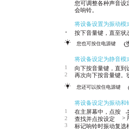
您可调整各种声音设
会响铃。
将设备设置为振动模
•
按下音量键，直至状
，
您也可按住电源键
将设备设定为静音模
1
向下按音量键，直到
2
再次向下按音量键。
您还可以按住电源键
将设备设定为振动和
1
在主屏幕中，点按
>
2
查找并点按设定
3
标记响铃时振动复选