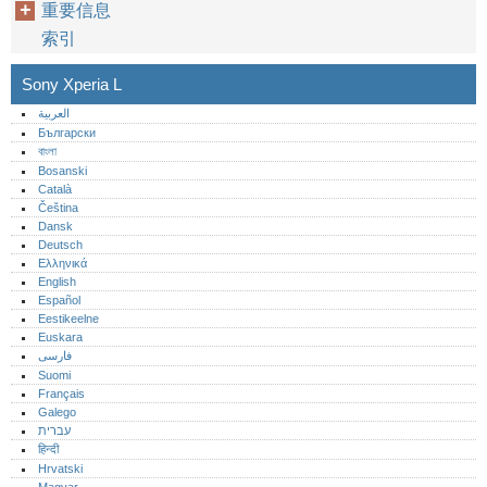
重要信息
索引
Sony Xperia L
العربية
Български
বাংলা
Bosanski
Català
Čeština
Dansk
Deutsch
Ελληνικά
English
Español
Eestikeelne
Euskara
فارسی
Suomi
Français
Galego
עברית
हिन्दी
Hrvatski