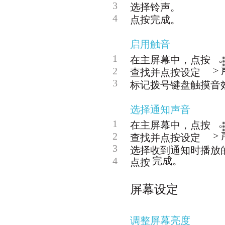
3
选择铃声。
4
点按完成。
启用触音
1
在主屏幕中，点按
>
2
查找并点按设定
3
标记拨号键盘触摸音
选择通知声音
1
在主屏幕中，点按
>
2
查找并点按设定
3
选择收到通知时播放
4
完成。
点按
屏幕设定
调整屏幕亮度