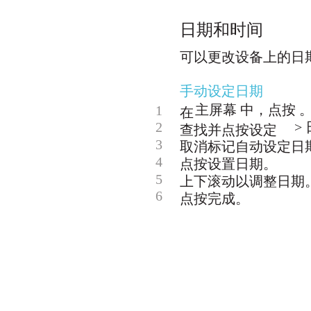
日期和时间
可以更改设备上的日
手动设定日期
主屏幕 中，点按 
1
在
2
>
查找并点按设定
3
取消标记自动设定日
4
点按设置日期。
5
上下滚动以调整日期
6
点按完成。