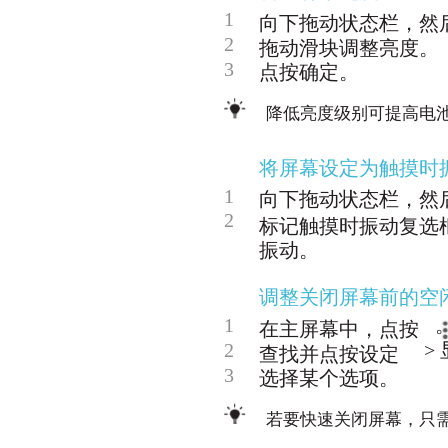
1
向下拖动状态栏，然
2
拖动滑块调整亮度。
3
点按确定。
降低亮度级别可提高电
将屏幕设定为触摸时
1
向下拖动状态栏，然
2
标记触摸时振动复选
振动。
调整关闭屏幕前的空
1
在主屏幕中，点按
2
>
查找并点按设定
3
选择某个选项。
若要快速关闭屏幕，只