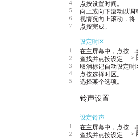
4
点按设置时间。
5
向上或向下滚动以调
6
视情况向上滚动，将
7
点按完成。
设定时区
1
在主屏幕中，点按
>
2
查找并点按设定
3
取消标记自动设定时
4
点按选择时区。
5
选择某个选项。
铃声设置
设定铃声
1
在主屏幕中，点按
2
>
查找并点按设定