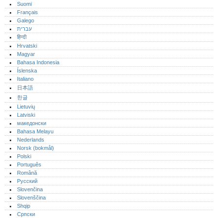
Suomi
Français
Galego
עברית
हिन्दी
Hrvatski
Magyar
Bahasa Indonesia
Íslenska
Italiano
日本語
한글
Lietuvių
Latviski
македонски
Bahasa Melayu
Nederlands
Norsk (bokmål)‎
Polski
Português‎
Română
Русский
Slovenčina
Slovenščina
Shqip
Српски