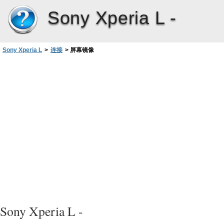
Sony Xperia L -
Sony Xperia L
>
连接
>
屏幕镜像
Sony Xperia L -