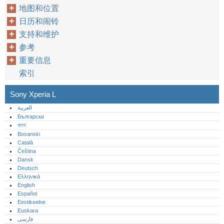
地图和位置
日历和闹铃
支持和维护
参考
重要信息
索引
Sony Xperia L
العربية
Български
বাংলা
Bosanski
Català
Čeština
Dansk
Deutsch
Ελληνικά
English
Español
Eestikeelne
Euskara
فارسی