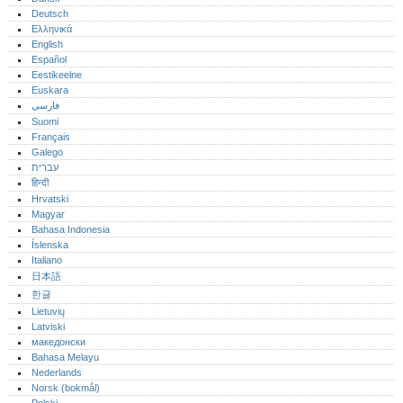
Deutsch
Ελληνικά
English
Español
Eestikeelne
Euskara
فارسی
Suomi
Français
Galego
עברית
हिन्दी
Hrvatski
Magyar
Bahasa Indonesia
Íslenska
Italiano
日本語
한글
Lietuvių
Latviski
македонски
Bahasa Melayu
Nederlands
Norsk (bokmål)‎