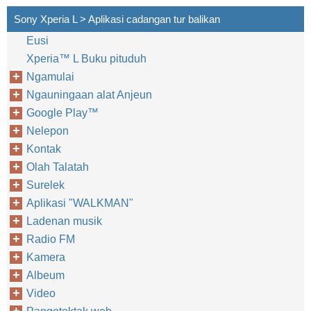
Sony Xperia L > Aplikasi cadangan tur balikan
Eusi
Xperia™‎ L Buku pituduh
Ngamulai
Ngauningaan alat Anjeun
Google Play™‎
Nelepon
Kontak
Olah Talatah
Surelek
Aplikasi "WALKMAN"
Ladenan musik
Radio FM
Kamera
Albeum
Video