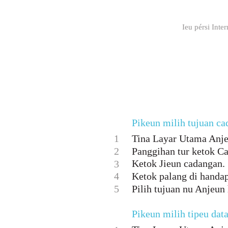
Ieu pérsi Inte
Pikeun milih tujuan c
1
Tina Layar Utama Anje
2
Panggihan tur ketok C
Ketok Jieun cadangan.
3
4
Ketok palang di handa
5
Pilih tujuan nu Anjeun
Pikeun milih tipeu dat