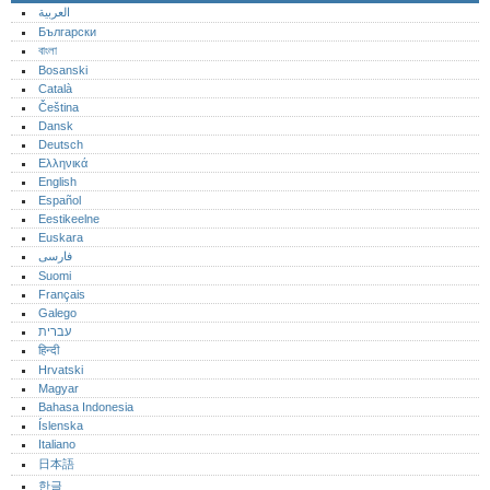
العربية
Български
বাংলা
Bosanski
Català
Čeština
Dansk
Deutsch
Ελληνικά
English
Español
Eestikeelne
Euskara
فارسی
Suomi
Français
Galego
עברית
हिन्दी
Hrvatski
Magyar
Bahasa Indonesia
Íslenska
Italiano
日本語
한글