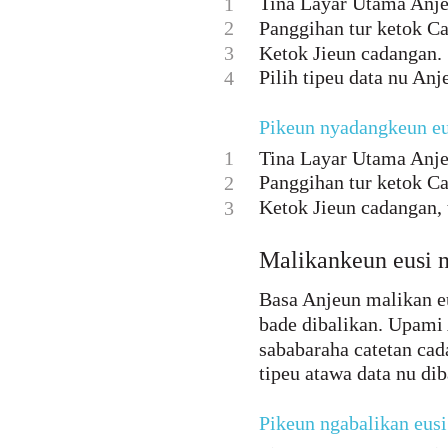
Tina Layar Utama Anje
1
2
Panggihan tur ketok C
3
Ketok Jieun cadangan.
Pilih tipeu data nu An
4
Pikeun nyadangkeun eu
1
Tina Layar Utama Anje
Panggihan tur ketok C
2
Ketok Jieun cadangan,
3
Malikankeun eusi n
Basa Anjeun malikan eu
bade dibalikan. Upami 
sababaraha catetan cad
tipeu atawa data nu dib
Pikeun ngabalikan eus