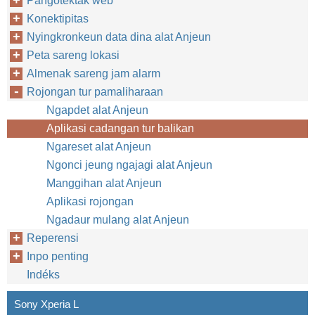
Pangotektak web
Konektipitas
Nyingkronkeun data dina alat Anjeun
Peta sareng lokasi
Almenak sareng jam alarm
Rojongan tur pamaliharaan
Ngapdet alat Anjeun
Aplikasi cadangan tur balikan
Ngareset alat Anjeun
Ngonci jeung ngajagi alat Anjeun
Manggihan alat Anjeun
Aplikasi rojongan
Ngadaur mulang alat Anjeun
Reperensi
Inpo penting
Indéks
Sony Xperia L