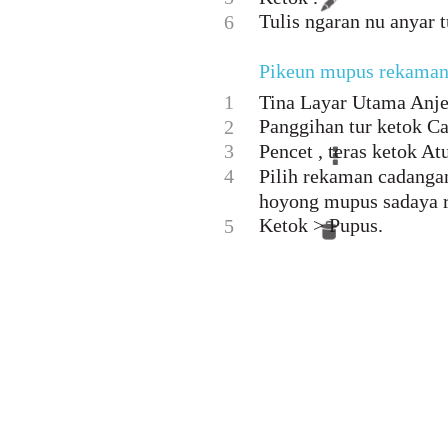
Tulis ngaran nu anyar t
6
Pikeun mupus rekaman
1
Tina Layar Utama Anje
Panggihan tur ketok C
2
3
Pencet , teras ketok A
4
Pilih rekaman cadanga
hoyong mupus sadaya 
Ketok > Pupus.
5