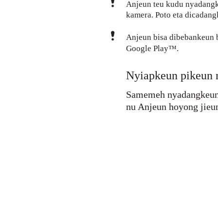
Anjeun teu kudu nyadangke
kamera. Poto eta dicadang
Anjeun bisa dibebankeun b
Google Play™.
Nyiapkeun pikeun m
Samemeh nyadangkeun eu
nu Anjeun hoyong jieu