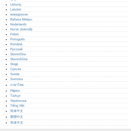
Lietuvių
Latviski
македонски
Bahasa Melayu
Nederlands
Norsk (bokmål)‎
Polski
Português‎
Română
Русский
Slovenčina
Slovenščina
Shqip
Српски
Sunda
Svenska
ภาษาไทย
Pilipino
Türkçe
Українська
Tiếng Việt
简体中文
繁體中文
简体中文