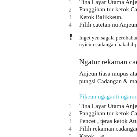
1
Tina Layar Utama Anje
Panggihan tur ketok C
2
3
Ketok Balikkeun.
4
Pilih catetan nu Anjeu
Inget yen sagala perobaha
nyieun cadangan bakal dip
Ngatur rekaman ca
Anjeun tiasa mupus at
pungsi Cadangan & ma
Pikeun ngaganti ngara
1
Tina Layar Utama Anje
Panggihan tur ketok C
2
3
Pencet , teras ketok A
4
Pilih rekaman cadanga
5
Ketok .