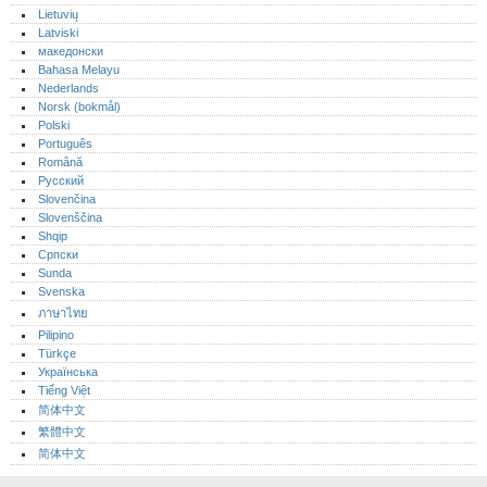
Lietuvių
Latviski
македонски
Bahasa Melayu
Nederlands
Norsk (bokmål)‎
Polski
Português‎
Română
Русский
Slovenčina
Slovenščina
Shqip
Српски
Sunda
Svenska
ภาษาไทย
Pilipino
Türkçe
Українська
Tiếng Việt
简体中文
繁體中文
简体中文