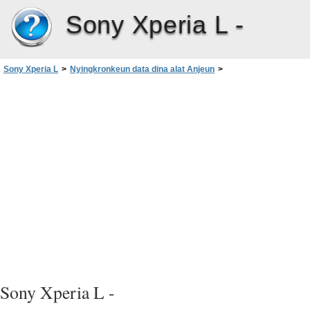
Sony Xperia L -
Sony Xperia L
>
Nyingkronkeun data dina alat Anjeun
>
Nyingkronkeun jeung ladenan Google™‎
Sony Xperia L -