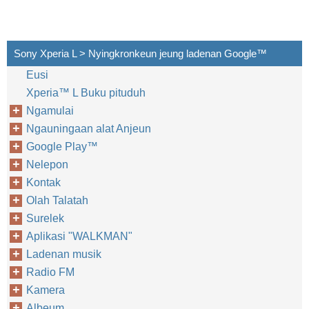
Sony Xperia L > Nyingkronkeun jeung ladenan Google™‎
Eusi
Xperia™‎ L Buku pituduh
Ngamulai
Ngauningaan alat Anjeun
Google Play™‎
Nelepon
Kontak
Olah Talatah
Surelek
Aplikasi "WALKMAN"
Ladenan musik
Radio FM
Kamera
Albeum