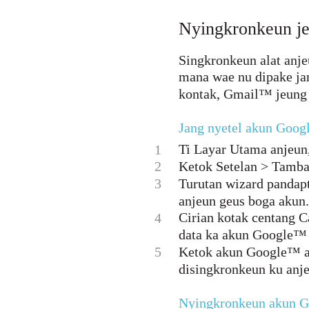
Nyingkronkeun j
Singkronkeun alat anje
mana wae nu dipake ja
kontak, Gmail™ jeung 
Jang nyetel akun Goog
Ti Layar Utama anjeun,
1
2
Ketok Setelan > Tamba
3
Turutan wizard pandap
anjeun geus boga akun.
Cirian kotak centang 
4
data ka akun Google™ a
5
Ketok akun Google™ anj
disingkronkeun ku anj
Nyingkronkeun akun G