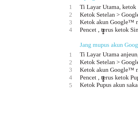
1
Ti Layar Utama, ketok 
2
Ketok Setelan > Googl
Ketok akun Google™ nu
3
4
Pencet , terus ketok S
Jang mupus akun Goo
Ti Layar Utama anjeun,
1
Ketok Setelan > Googl
2
3
Ketok akun Google™ nu
4
Pencet , terus ketok Pu
Ketok Pupus akun sakal
5