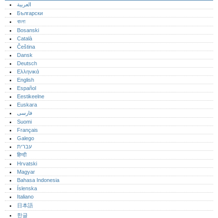
العربية
Български
বাংলা
Bosanski
Català
Čeština
Dansk
Deutsch
Ελληνικά
English
Español
Eestikeelne
Euskara
فارسی
Suomi
Français
Galego
עברית
हिन्दी
Hrvatski
Magyar
Bahasa Indonesia
Íslenska
Italiano
日本語
한글