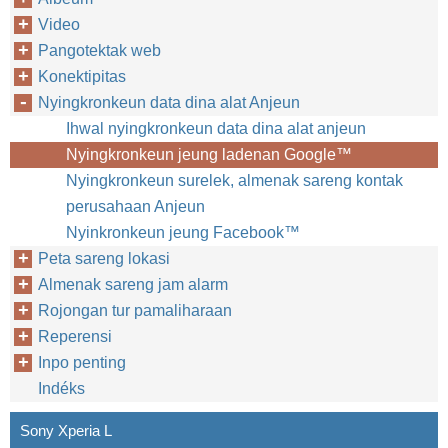
Video
Pangotektak web
Konektipitas
Nyingkronkeun data dina alat Anjeun
Ihwal nyingkronkeun data dina alat anjeun
Nyingkronkeun jeung ladenan Google™‎
Nyingkronkeun surelek, almenak sareng kontak
perusahaan Anjeun
Nyinkronkeun jeung Facebook™‎
Peta sareng lokasi
Almenak sareng jam alarm
Rojongan tur pamaliharaan
Reperensi
Inpo penting
Indéks
Sony Xperia L