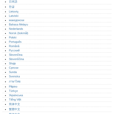
日本語
한글
Lietuvių
Latviski
македонски
Bahasa Melayu
Nederlands
Norsk (bokmål)‎
Polski
Português‎
Română
Русский
Slovenčina
Slovenščina
Shqip
Српски
Sunda
Svenska
ภาษาไทย
Pilipino
Türkçe
Українська
Tiếng Việt
简体中文
繁體中文