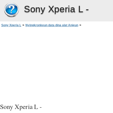
Sony Xperia L -
Sony Xperia L
>
Nyingkronkeun data dina alat Anjeun
>
Ihwal nyingkronkeun data dina alat anjeun
Sony Xperia L -