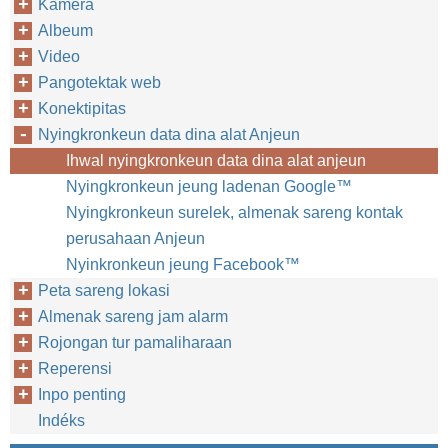
Kamera
Albeum
Video
Pangotektak web
Konektipitas
Nyingkronkeun data dina alat Anjeun
Ihwal nyingkronkeun data dina alat anjeun
Nyingkronkeun jeung ladenan Google™‎
Nyingkronkeun surelek, almenak sareng kontak
perusahaan Anjeun
Nyinkronkeun jeung Facebook™‎
Peta sareng lokasi
Almenak sareng jam alarm
Rojongan tur pamaliharaan
Reperensi
Inpo penting
Indéks