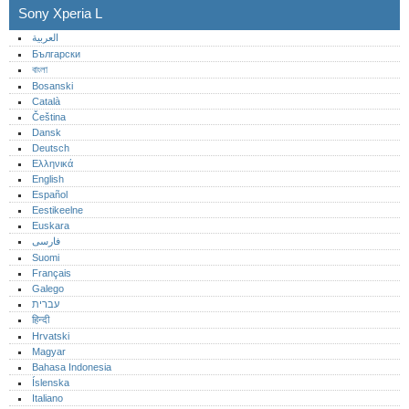
Sony Xperia L
العربية
Български
বাংলা
Bosanski
Català
Čeština
Dansk
Deutsch
Ελληνικά
English
Español
Eestikeelne
Euskara
فارسی
Suomi
Français
Galego
עברית
हिन्दी
Hrvatski
Magyar
Bahasa Indonesia
Íslenska
Italiano