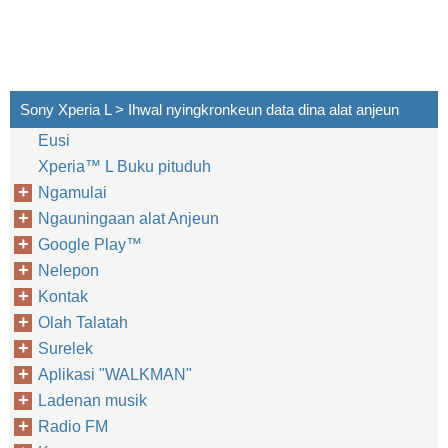
Sony Xperia L > Ihwal nyingkronkeun data dina alat anjeun
Eusi
Xperia™‎ L Buku pituduh
Ngamulai
Ngauningaan alat Anjeun
Google Play™‎
Nelepon
Kontak
Olah Talatah
Surelek
Aplikasi "WALKMAN"
Ladenan musik
Radio FM