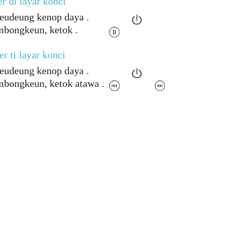
r di layar konci
keudeung kenop daya .
mbongkeun, ketok .
r ti layar konci
keudeung kenop daya .
mbongkeun, ketok atawa .