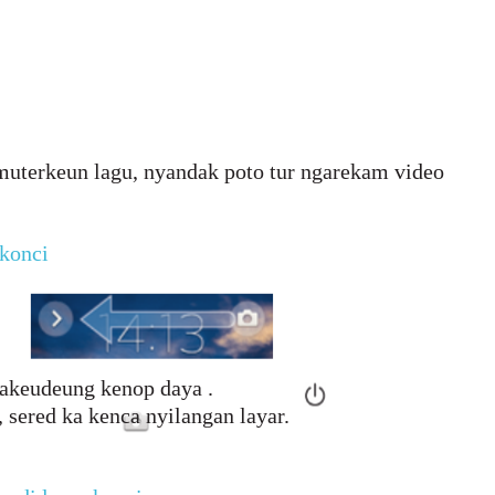
 muterkeun lagu, nyandak poto tur ngarekam video
akonci
sakeudeung kenop daya .
 sered ka kenca nyilangan layar.