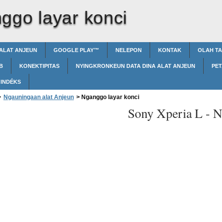
ggo layar konci
ALAT ANJEUN
GOOGLE PLAY™‎
NELEPON
KONTAK
OLAH T
B
KONEKTIPITAS
NYINGKRONKEUN DATA DINA ALAT ANJEUN
PET
INDÉKS
>
Ngauningaan alat Anjeun
>
Nganggo layar konci
Sony Xperia L -
N