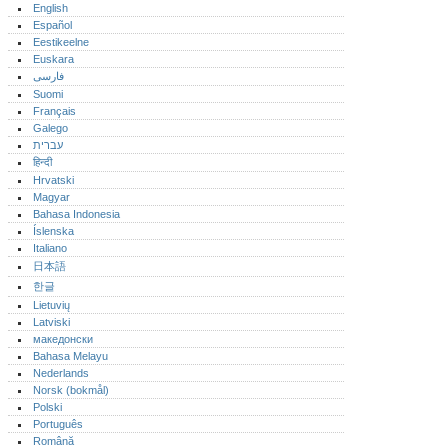
English
Español
Eestikeelne
Euskara
فارسی
Suomi
Français
Galego
עברית
हिन्दी
Hrvatski
Magyar
Bahasa Indonesia
Íslenska
Italiano
日本語
한글
Lietuvių
Latviski
македонски
Bahasa Melayu
Nederlands
Norsk (bokmål)‎
Polski
Português‎
Română