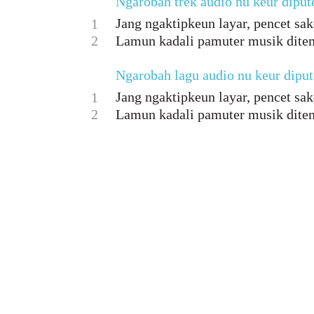
Ngarobah trek audio nu keur dipute
Jang ngaktipkeun layar, pencet sa
1
2
Lamun kadali pamuter musik dite
Ngarobah lagu audio nu keur dipute
Jang ngaktipkeun layar, pencet sa
1
2
Lamun kadali pamuter musik dite