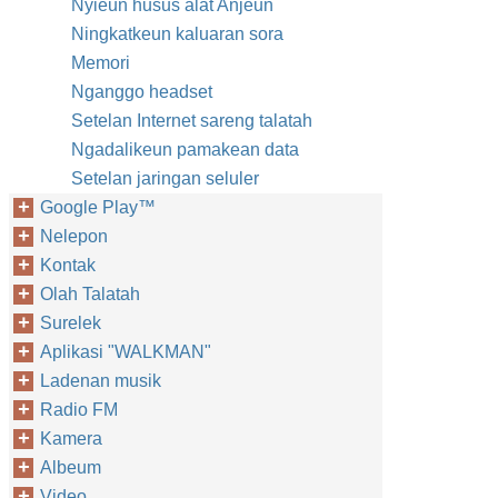
Nyieun husus alat Anjeun
Ningkatkeun kaluaran sora
Memori
Nganggo headset
Setelan Internet sareng talatah
Ngadalikeun pamakean data
Setelan jaringan seluler
Google Play™‎
Nelepon
Kontak
Olah Talatah
Surelek
Aplikasi "WALKMAN"
Ladenan musik
Radio FM
Kamera
Albeum
Video