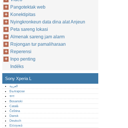
Pangotektak web
Konektipitas
Nyingkronkeun data dina alat Anjeun
Peta sareng lokasi
Almenak sareng jam alarm
Rojongan tur pamaliharaan
Reperensi
Inpo penting
Indéks
Sony Xperia L
العربية
Български
বাংলা
Bosanski
Català
Čeština
Dansk
Deutsch
Ελληνικά