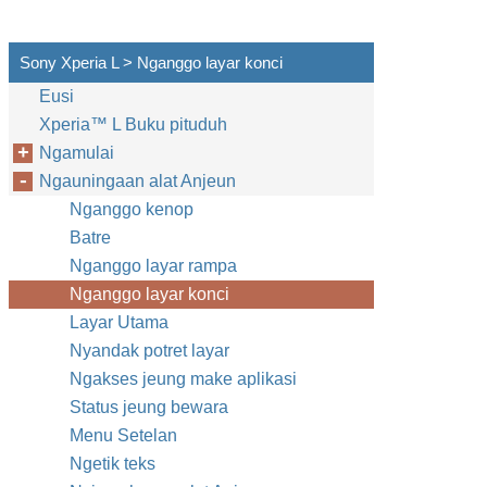
Sony Xperia L > Nganggo layar konci
Eusi
Xperia™‎ L Buku pituduh
Ngamulai
Ngauningaan alat Anjeun
Nganggo kenop
Batre
Nganggo layar rampa
Nganggo layar konci
Layar Utama
Nyandak potret layar
Ngakses jeung make aplikasi
Status jeung bewara
Menu Setelan
Ngetik teks