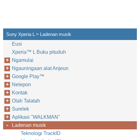
Sony Xperia L > Ladenan musik
Eusi
Xperia™‎ L Buku pituduh
Ngamulai
Ngauningaan alat Anjeun
Google Play™‎
Nelepon
Kontak
Olah Talatah
Surelek
Aplikasi "WALKMAN"
Ladenan musik
Teknologi TrackID