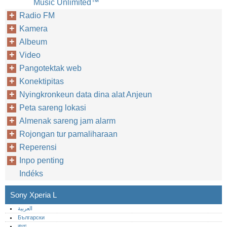
Music Unlimited™‎
Radio FM
Kamera
Albeum
Video
Pangotektak web
Konektipitas
Nyingkronkeun data dina alat Anjeun
Peta sareng lokasi
Almenak sareng jam alarm
Rojongan tur pamaliharaan
Reperensi
Inpo penting
Indéks
Sony Xperia L
العربية
Български
বাংলা