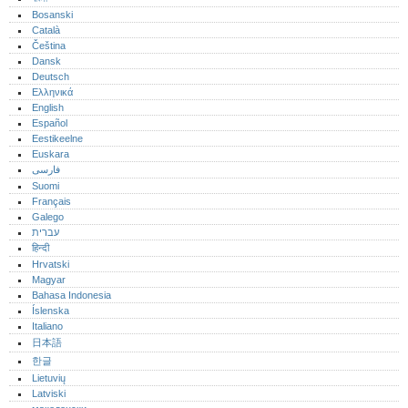
Bosanski
Català
Čeština
Dansk
Deutsch
Ελληνικά
English
Español
Eestikeelne
Euskara
فارسی
Suomi
Français
Galego
עברית
हिन्दी
Hrvatski
Magyar
Bahasa Indonesia
Íslenska
Italiano
日本語
한글
Lietuvių
Latviski