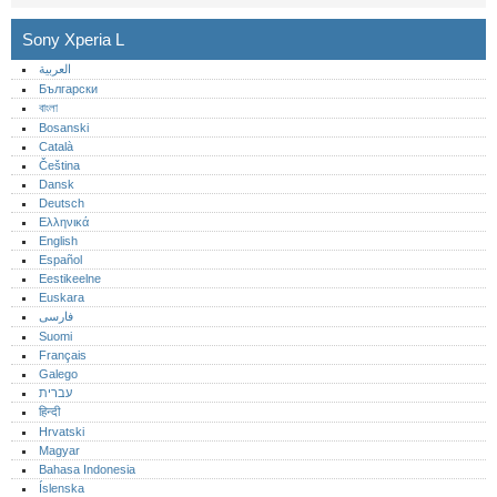
Sony Xperia L
العربية
Български
বাংলা
Bosanski
Català
Čeština
Dansk
Deutsch
Ελληνικά
English
Español
Eestikeelne
Euskara
فارسی
Suomi
Français
Galego
עברית
हिन्दी
Hrvatski
Magyar
Bahasa Indonesia
Íslenska