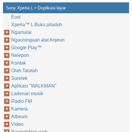
Sony Xperia L > Duplikasi layar
Eusi
Xperia™‎ L Buku pituduh
Ngamulai
Ngauningaan alat Anjeun
Google Play™‎
Nelepon
Kontak
Olah Talatah
Surelek
Aplikasi "WALKMAN"
Ladenan musik
Radio FM
Kamera
Albeum
Video
Pangotektak web