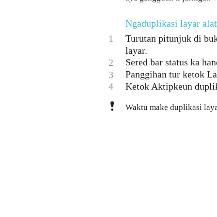
Ngaduplikasi layar ala
1
Turutan pitunjuk di bu
layar.
Sered bar status ka han
2
Panggihan tur ketok La
3
4
Ketok Aktipkeun duplika
Waktu make duplikasi lay