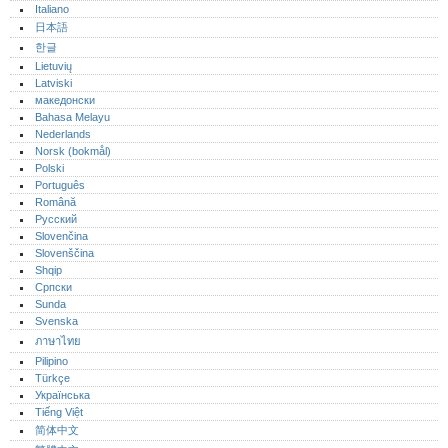
Italiano
日本語
한글
Lietuvių
Latviski
македонски
Bahasa Melayu
Nederlands
Norsk (bokmål)‎
Polski
Português‎
Română
Русский
Slovenčina
Slovenščina
Shqip
Српски
Sunda
Svenska
ภาษาไทย
Pilipino
Türkçe
Українська
Tiếng Việt
简体中文