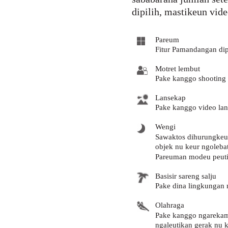
dipilih, mastikeun vid
Pareum
Fitur Pamandangan dip
Motret lembut
Pake kanggo shooting v
Lansekap
Pake kanggo video la
Wengi
Sawaktos dihurungkeun
objek nu keur ngolebat
Pareuman modeu peutin
Basisir sareng salju
Pake dina lingkungan 
Olahraga
Pake kanggo ngarekam
ngaleutikan gerak nu k