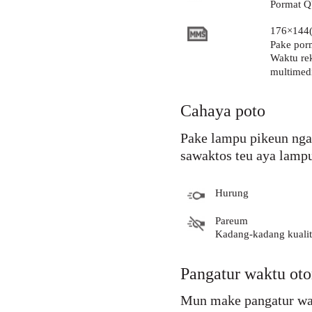
Pormat Q
176×144(
Pake porm
Waktu rek
multimed
Cahaya poto
Pake lampu pikeun nga
sawaktos teu aya lamp
Hurung
Pareum
Kadang-kadang kualita
Pangatur waktu oto
Mun make pangatur wak