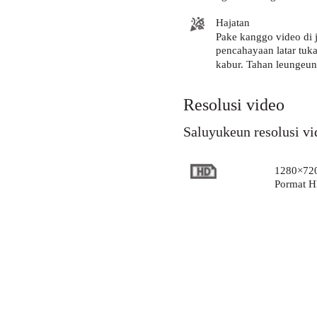
Hajatan
Pake kanggo video di 
pencahayaan latar tuka
kabur. Tahan leungeun
Resolusi video
Saluyukeun resolusi v
1280×720
Pormat H