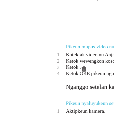
Pikeun mupus video n
1
Kotektak video nu Anj
2
Ketok wewengkon koson
Ketok .
3
4
Ketok OKE pikeun ngo
Nganggo setelan k
Pikeun nyaluyukeun se
1
Aktipkeun kamera.