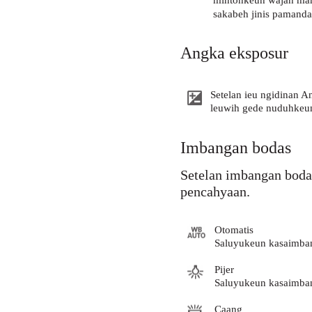
mintonkeun wajah mana
sakabeh jinis pamanda
Angka eksposur
Setelan ieu ngidinan A
leuwih gede nuduhkeun
Imbangan bodas
Setelan imbangan boda
pencahyaan.
Otomatis
Saluyukeun kasaimban
Pijer
Saluyukeun kasaimban
Caang