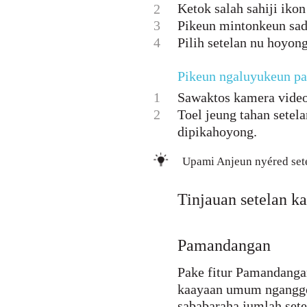
Ketok salah sahiji ikon
2
3
Pikeun mintonkeun sada
4
Pilih setelan nu hoyon
Pikeun ngaluyukeun pa
1
Sawaktos kamera video
2
Toel jeung tahan setel
dipikahoyong.
Upami Anjeun nyéred setel
Tinjauan setelan k
Pamandangan
Pake fitur Pamandanga
kaayaan umum nganggo
sababaraha jumlah set