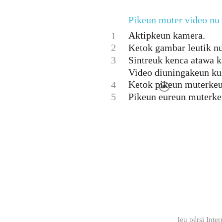
Pikeun muter video nu
Aktipkeun kamera.
1
2
Ketok gambar leutik nu
3
Sintreuk kenca atawa k
Video diuningakeun ku
Ketok pikeun muterkeu
4
5
Pikeun eureun muterkeu
Ieu pérsi Inte