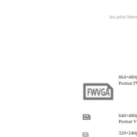
Ieu pérsi Inte
864×480(
Pormat F
640×480(
Pormat V
320×240(