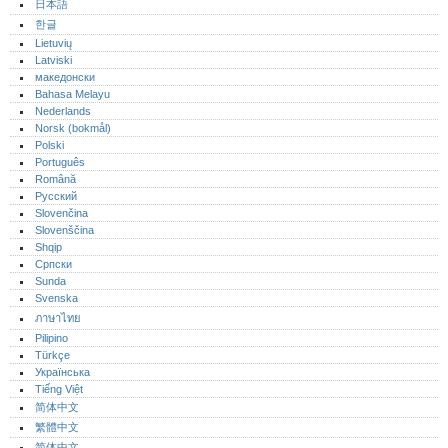
日本語
한글
Lietuvių
Latviski
македонски
Bahasa Melayu
Nederlands
Norsk (bokmål)‎
Polski
Português‎
Română
Русский
Slovenčina
Slovenščina
Shqip
Српски
Sunda
Svenska
ภาษาไทย
Pilipino
Türkçe
Українська
Tiếng Việt
简体中文
繁體中文
简体中文