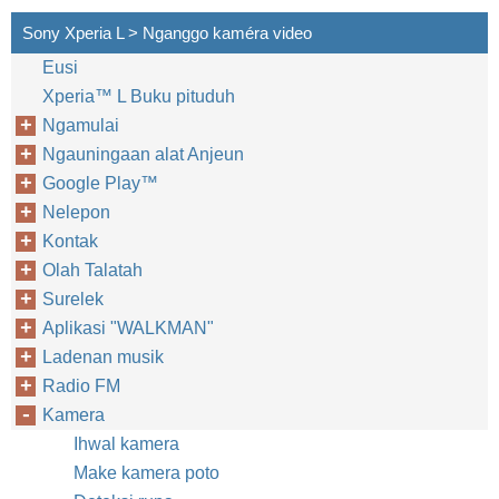
Sony Xperia L > Nganggo kaméra video
Eusi
Xperia™‎ L Buku pituduh
Ngamulai
Ngauningaan alat Anjeun
Google Play™‎
Nelepon
Kontak
Olah Talatah
Surelek
Aplikasi "WALKMAN"
Ladenan musik
Radio FM
Kamera
Ihwal kamera
Make kamera poto