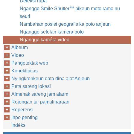
Deteksi rupa
Nganggo Smile Shutter™‎ pikeun moto ramo nu
seuri
Nambahan posisi geografis ka poto anjeun
Nganggo setelan kamera poto
Nganggo kaméra video
Albeum
Video
Pangotektak web
Konektipitas
Nyingkronkeun data dina alat Anjeun
Peta sareng lokasi
Almenak sareng jam alarm
Rojongan tur pamaliharaan
Reperensi
Inpo penting
Indéks