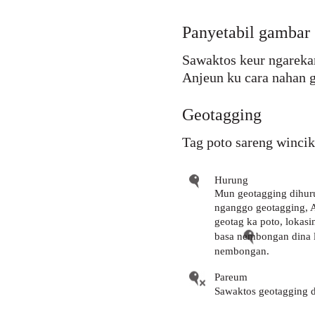
Panyetabil gambar
Sawaktos keur ngarekam
Anjeun ku cara nahan 
Geotagging
Tag poto sareng wincik
Hurung
Mun geotagging dihuru
nganggo geotagging, A
geotag ka poto, lokas
basa nembongan dina l
nembongan.
Pareum
Sawaktos geotagging d