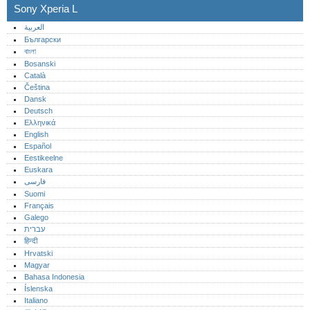
Sony Xperia L
العربية
Български
বাংলা
Bosanski
Català
Čeština
Dansk
Deutsch
Ελληνικά
English
Español
Eestikeelne
Euskara
فارسی
Suomi
Français
Galego
עברית
हिन्दी
Hrvatski
Magyar
Bahasa Indonesia
Íslenska
Italiano