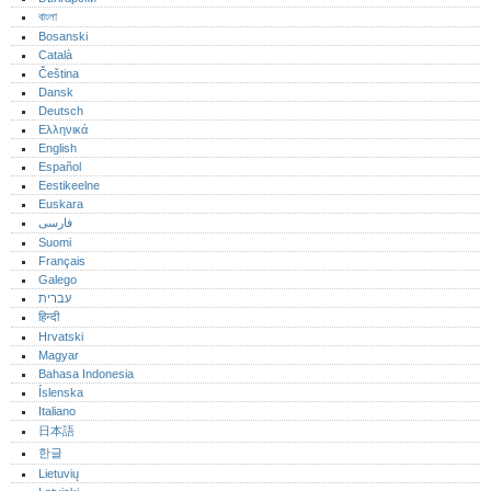
বাংলা
Bosanski
Català
Čeština
Dansk
Deutsch
Ελληνικά
English
Español
Eestikeelne
Euskara
فارسی
Suomi
Français
Galego
עברית
हिन्दी
Hrvatski
Magyar
Bahasa Indonesia
Íslenska
Italiano
日本語
한글
Lietuvių