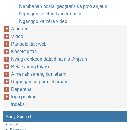
Nambahan posisi geografis ka poto anjeun
Nganggo setelan kamera poto
Nganggo kaméra video
Albeum
Video
Pangotektak web
Konektipitas
Nyingkronkeun data dina alat Anjeun
Peta sareng lokasi
Almenak sareng jam alarm
Rojongan tur pamaliharaan
Reperensi
Inpo penting
Indéks
Sony Xperia L
العربية
Български