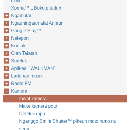
Eusi
Xperia™‎ L Buku pituduh
Ngamulai
Ngauningaan alat Anjeun
Google Play™‎
Nelepon
Kontak
Olah Talatah
Surelek
Aplikasi "WALKMAN"
Ladenan musik
Radio FM
Kamera
Ihwal kamera
Make kamera poto
Deteksi rupa
Nganggo Smile Shutter™‎ pikeun moto ramo nu
seuri