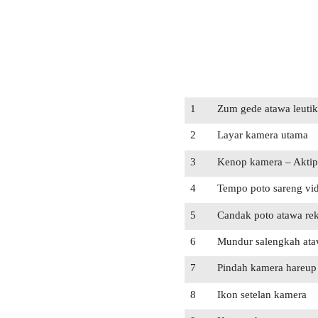
1
Zum gede atawa leutik
2
Layar kamera utama
3
Kenop kamera – Akti
4
Tempo poto sareng vi
5
Candak poto atawa re
6
Mundur salengkah ataw
7
Pindah kamera hareup
8
Ikon setelan kamera