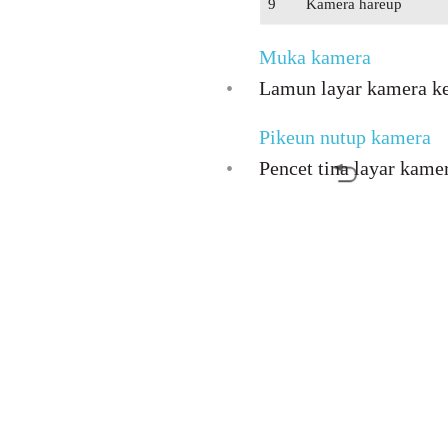
9
Kamera hareup
Muka kamera
•
Lamun layar kamera keu
Pikeun nutup kamera
•
Pencet tina layar kame