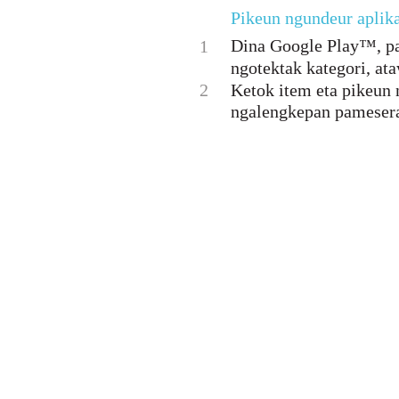
Pikeun ngundeur aplik
Dina Google Play™, pa
1
ngotektak kategori, at
2
Ketok item eta pikeun 
ngalengkepan pameser