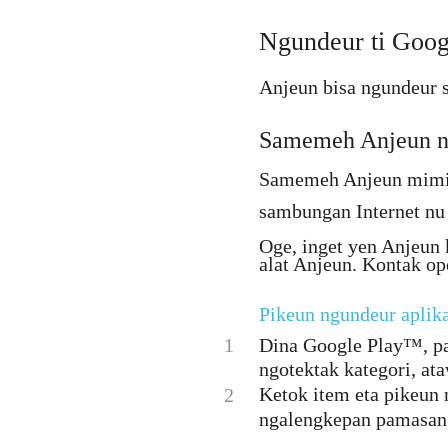
Ngundeur ti Goo
Anjeun bisa ngundeur s
Samemeh Anjeun ng
Samemeh Anjeun mimit
sambungan Internet nu
Oge, inget yen Anjeun 
alat Anjeun. Kontak op
Pikeun ngundeur aplika
1
Dina Google Play™, pa
ngotektak kategori, at
Ketok item eta pikeun 
2
ngalengkepan pamasan