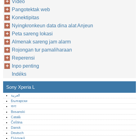
Video
Pangotektak web
Konektipitas
Nyingkronkeun data dina alat Anjeun
Peta sareng lokasi
Almenak sareng jam alarm
Rojongan tur pamaliharaan
Reperensi
Inpo penting
Indéks
Sony Xperia L
العربية
Български
বাংলা
Bosanski
Català
Čeština
Dansk
Deutsch
Ελληνικά