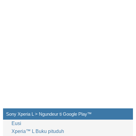
Sony Xperia L > Ngundeur ti Google Play™‎
Eusi
Xperia™‎ L Buku pituduh