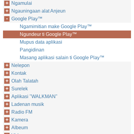
Ngamulai
Ngauningaan alat Anjeun
Google Play™‎
Ngamimitian make Google Play™‎
Ngundeur ti Google Play™‎
Mupus data aplikasi
Pangidinan
Masang aplikasi salain ti Google Play™‎
Nelepon
Kontak
Olah Talatah
Surelek
Aplikasi "WALKMAN"
Ladenan musik
Radio FM
Kamera
Albeum