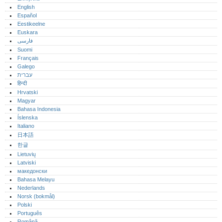
English
Español
Eestikeelne
Euskara
فارسی
Suomi
Français
Galego
עברית
हिन्दी
Hrvatski
Magyar
Bahasa Indonesia
Íslenska
Italiano
日本語
한글
Lietuvių
Latviski
македонски
Bahasa Melayu
Nederlands
Norsk (bokmål)‎
Polski
Português‎
Română