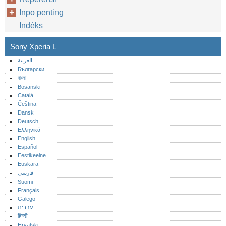
Inpo penting
Indéks
Sony Xperia L
العربية
Български
বাংলা
Bosanski
Català
Čeština
Dansk
Deutsch
Ελληνικά
English
Español
Eestikeelne
Euskara
فارسی
Suomi
Français
Galego
עברית
हिन्दी
Hrvatski