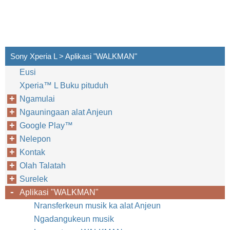
Sony Xperia L > Aplikasi "WALKMAN"
Eusi
Xperia™‎ L Buku pituduh
Ngamulai
Ngauningaan alat Anjeun
Google Play™‎
Nelepon
Kontak
Olah Talatah
Surelek
Aplikasi "WALKMAN"
Nransferkeun musik ka alat Anjeun
Ngadangukeun musik