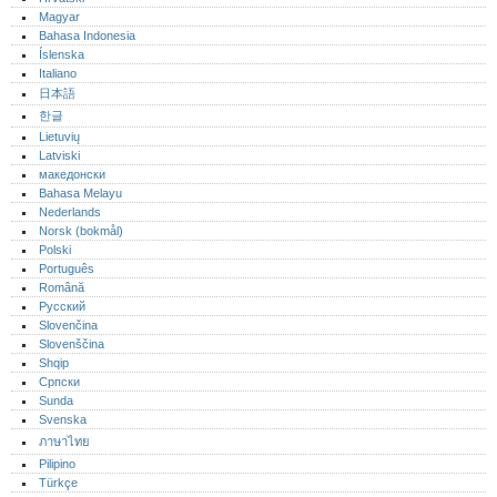
Magyar
Bahasa Indonesia
Íslenska
Italiano
日本語
한글
Lietuvių
Latviski
македонски
Bahasa Melayu
Nederlands
Norsk (bokmål)‎
Polski
Português‎
Română
Русский
Slovenčina
Slovenščina
Shqip
Српски
Sunda
Svenska
ภาษาไทย
Pilipino
Türkçe