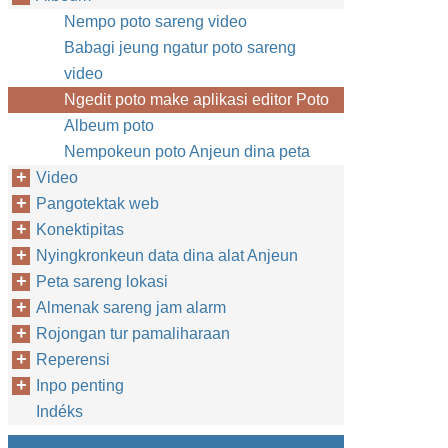
Nempo poto sareng video
Babagi jeung ngatur poto sareng
video
Ngedit poto make aplikasi editor Poto
Albeum poto
Nempokeun poto Anjeun dina peta
Video
Pangotektak web
Konektipitas
Nyingkronkeun data dina alat Anjeun
Peta sareng lokasi
Almenak sareng jam alarm
Rojongan tur pamaliharaan
Reperensi
Inpo penting
Indéks