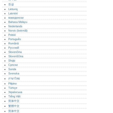
한글
Lietuvių
Latviski
македонски
Bahasa Melayu
Nederlands
Norsk (bokmål)‎
Polski
Português‎
Română
Русский
Slovenčina
Slovenščina
Shqip
Српски
Sunda
Svenska
ภาษาไทย
Pilipino
Türkçe
Українська
Tiếng Việt
简体中文
繁體中文
简体中文