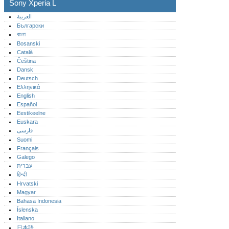
Sony Xperia L
العربية
Български
বাংলা
Bosanski
Català
Čeština
Dansk
Deutsch
Ελληνικά
English
Español
Eestikeelne
Euskara
فارسی
Suomi
Français
Galego
עברית
हिन्दी
Hrvatski
Magyar
Bahasa Indonesia
Íslenska
Italiano
日本語