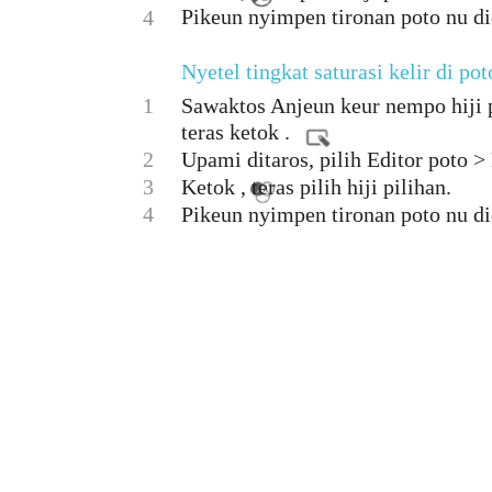
Pikeun nyimpen tironan poto nu di
4
Nyetel tingkat saturasi kelir di pot
1
Sawaktos Anjeun keur nempo hiji p
teras ketok .
2
Upami ditaros, pilih Editor poto >
3
Ketok , teras pilih hiji pilihan.
4
Pikeun nyimpen tironan poto nu di