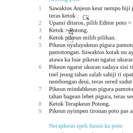
1
Sawaktos Anjeun keur nempo hiji p
teras ketok .
Upami ditaros, pilih Editor poto >
2
3
Ketok > Potong.
4
Ketok pikeun milih pilihan.
5
Pikeun nyaluyukeun pigura pamoto
pamotongan. Sawaktos kotak nu aya
atawa ka luar pikeun ngatur ukuran
6
Pikeun ngatur ukuran sadaya sisi t
toel jeung tahan salah sahiji ti op
nembongan deui, teras sered sudut 
7
Pikeun mindahkeun pigura pamoton
tahan bagean lebet pigura, teras s
8
Ketok Terapkeun Potong.
Pikeun nyimpen tironan poto pas 
9
Nerapkeun epek husus ka poto