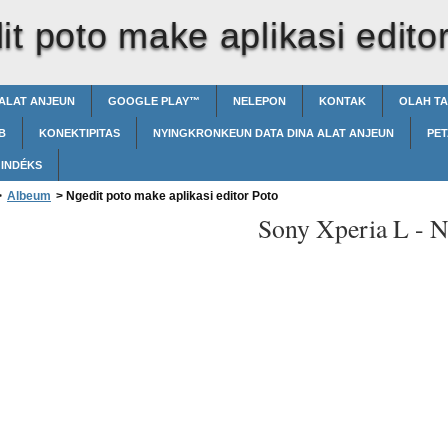
t poto make aplikasi edito
ALAT ANJEUN
GOOGLE PLAY™‎
NELEPON
KONTAK
OLAH T
B
KONEKTIPITAS
NYINGKRONKEUN DATA DINA ALAT ANJEUN
PET
INDÉKS
>
Albeum
>
Ngedit poto make aplikasi editor Poto
Sony Xperia L -
N