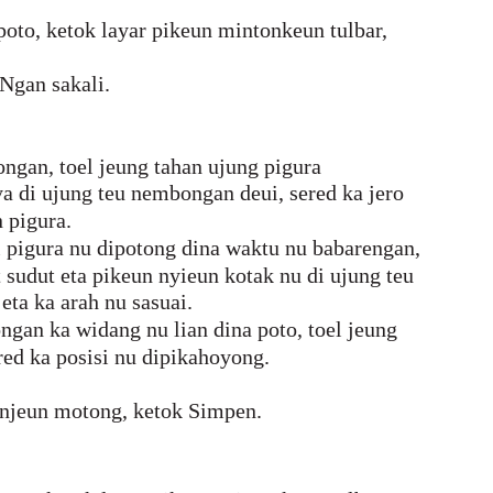
oto, ketok layar pikeun mintonkeun tulbar,
 Ngan sakali.
ngan, toel jeung tahan ujung pigura
 di ujung teu nembongan deui, sered ka jero
 pigura.
i pigura nu dipotong dina waktu nu babarengan,
at sudut eta pikeun nyieun kotak nu di ujung teu
eta ka arah nu sasuai.
gan ka widang nu lian dina poto, toel jeung
ered ka posisi nu dipikahoyong.
anjeun motong, ketok Simpen.