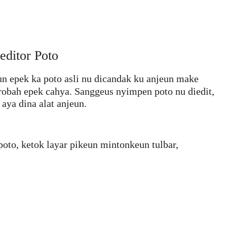
editor Poto
un epek ka poto asli nu dicandak ku anjeun make
robah epek cahya. Sanggeus nyimpen poto nu diedit,
 aya dina alat anjeun.
oto, ketok layar pikeun mintonkeun tulbar,