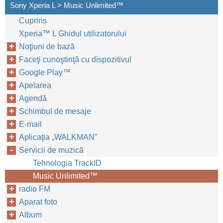
Sony Xperia L > Music Unlimited™‎
Cuprins
Xperia™‎ L Ghidul utilizatorului
Noţiuni de bază
Faceţi cunoştinţă cu dispozitivul
Google Play™‎
Apelarea
Agendă
Schimbul de mesaje
E-mail
Aplicaţia „WALKMAN”
Servicii de muzică
Tehnologia TrackID
Music Unlimited™‎
radio FM
Aparat foto
Album