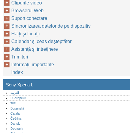
Clipurile video
Browserul Web
Suport conectare
Sincronizarea datelor de pe dispozitiv
Hărţi şi locaţii
Calendar şi ceas deşteptător
Asistenţă şi întreţinere
Trimiteri
Informaţii importante
Index
Sony Xperia L
العربية
Български
বাংলা
Bosanski
Català
Čeština
Dansk
Deutsch