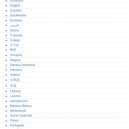
Ελληνικά
English
Español
Eestikeelne
Euskara
فارسی
Suomi
Français
Galego
עברית
हिन्दी
Hrvatski
Magyar
Bahasa Indonesia
Íslenska
Italiano
日本語
한글
Lietuvių
Latviski
македонски
Bahasa Melayu
Nederlands
Norsk (bokmål)‎
Polski
Português‎