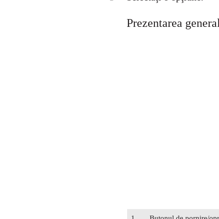
Prezentarea general
1
Butonul de pornire/opr