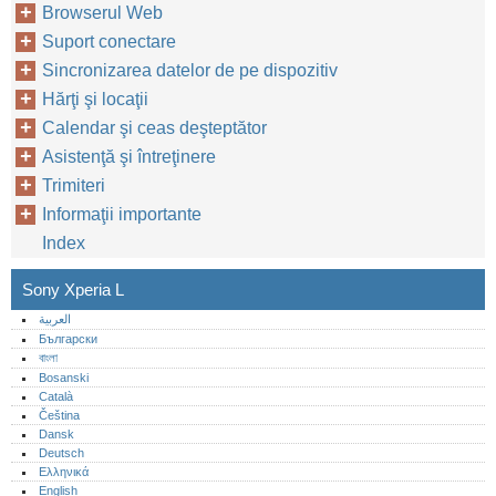
Browserul Web
Suport conectare
Sincronizarea datelor de pe dispozitiv
Hărţi şi locaţii
Calendar şi ceas deşteptător
Asistenţă şi întreţinere
Trimiteri
Informaţii importante
Index
Sony Xperia L
العربية
Български
বাংলা
Bosanski
Català
Čeština
Dansk
Deutsch
Ελληνικά
English