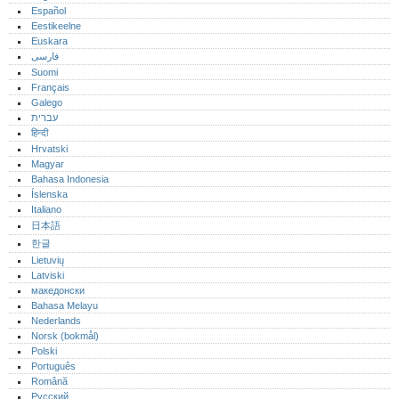
Español
Eestikeelne
Euskara
فارسی
Suomi
Français
Galego
עברית
हिन्दी
Hrvatski
Magyar
Bahasa Indonesia
Íslenska
Italiano
日本語
한글
Lietuvių
Latviski
македонски
Bahasa Melayu
Nederlands
Norsk (bokmål)‎
Polski
Português‎
Română
Русский