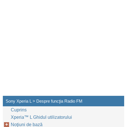
Sony Xperia L > Despre funcţia Radio FM
Cuprins
Xperia™‎ L Ghidul utilizatorului
Noţiuni de bază