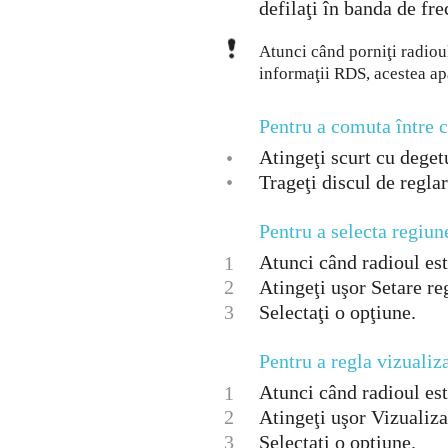
defilaţi în banda de fre
Atunci când porniţi radiou
informaţii RDS, acestea apa
Pentru a comuta între c
Atingeţi scurt cu deget
•
•
Trageţi discul de regla
Pentru a selecta regiun
Atunci când radioul este
1
2
Atingeţi uşor Setare re
3
Selectaţi o opţiune.
Pentru a regla vizualiz
Atunci când radioul este
1
2
Atingeţi uşor Vizualiza
3
Selectaţi o opţiune.