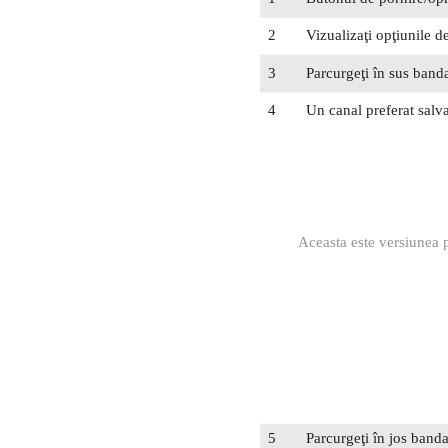
2
Vizualizaţi opţiunile 
3
Parcurgeţi în sus band
4
Un canal preferat salva
Aceasta este versiunea p
5
Parcurgeţi în jos band