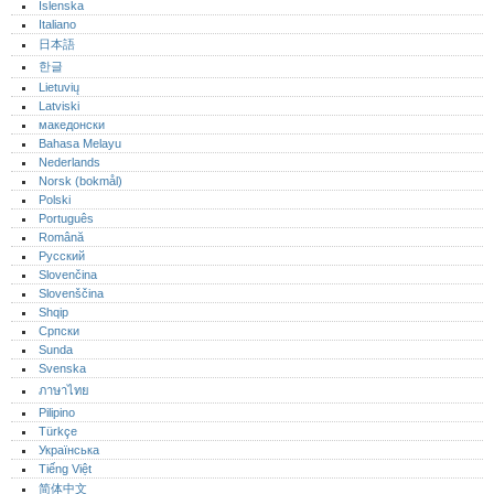
Íslenska
Italiano
日本語
한글
Lietuvių
Latviski
македонски
Bahasa Melayu
Nederlands
Norsk (bokmål)‎
Polski
Português‎
Română
Русский
Slovenčina
Slovenščina
Shqip
Српски
Sunda
Svenska
ภาษาไทย
Pilipino
Türkçe
Українська
Tiếng Việt
简体中文