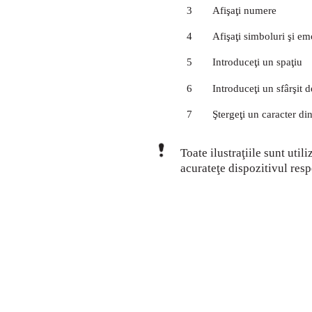
3
Afişaţi numere
4
Afişaţi simboluri şi e
5
Introduceţi un spaţiu
6
Introduceţi un sfârşit d
7
Ştergeţi un caracter di
Toate ilustraţiile sunt util
acurateţe dispozitivul resp