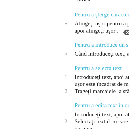
Pentru a şterge caracte
Atingeţi uşor pentru a p
•
apoi atingeţi uşor .
Pentru a introduce un sf
Când introduceţi text, 
•
Pentru a selecta text
1
Introduceţi text, apoi a
uşor este încadrat de m
2
Trageţi marcajele la st
Pentru a edita text în o
1
Introduceţi text, apoi a
2
Selectaţi textul cu care 
opţiune.