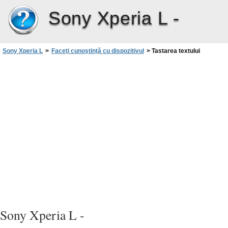
Sony Xperia L -
Sony Xperia L
>
Faceţi cunoştinţă cu dispozitivul
>
Tastarea textului
Sony Xperia L -