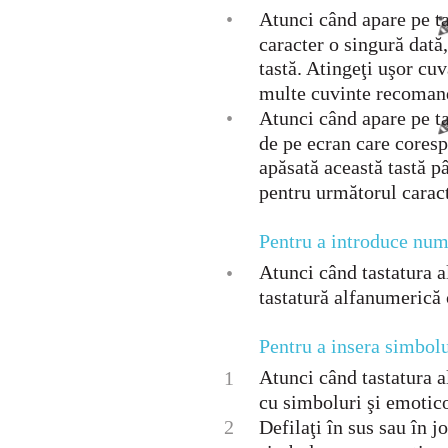
•
Atunci când apare pe ta
caracter o singură dată,
tastă. Atingeţi uşor cu
multe cuvinte recomanda
•
Atunci când apare pe ta
de pe ecran care coresp
apăsată această tastă pâ
pentru următorul caracte
Pentru a introduce num
Atunci când tastatura a
•
tastatură alfanumerică
Pentru a insera simbolu
Atunci când tastatura a
1
cu simboluri şi emotic
2
Defilaţi în sus sau în 