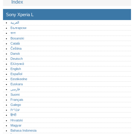
Index
Sony Xperia L
العربية
Български
বাংলা
Bosanski
Català
Čeština
Dansk
Deutsch
Ελληνικά
English
Español
Eestikeelne
Euskara
فارسی
Suomi
Français
Galego
עברית
हिन्दी
Hrvatski
Magyar
Bahasa Indonesia