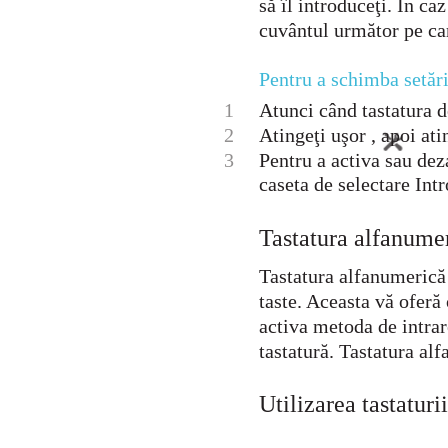
să îl introduceţi. În ca
cuvântul următor pe care
Pentru a schimba setări
1
Atunci când tastatura de
2
Atingeţi uşor , apoi ati
3
Pentru a activa sau deza
caseta de selectare Intr
Tastatura alfanume
Tastatura alfanumerică 
taste. Aceasta vă oferă 
activa metoda de intrar
tastatură. Tastatura al
Utilizarea tastatur