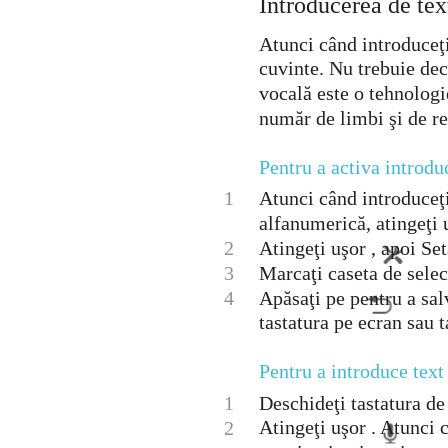
Introducerea de tex
Atunci când introduceţi 
cuvinte. Nu trebuie decâ
vocală este o tehnolog
număr de limbi şi de re
Pentru a activa introdu
1
Atunci când introduceţi
alfanumerică, atingeţi 
2
Atingeţi uşor , apoi Set
3
Marcaţi caseta de selec
4
Apăsaţi pe pentru a sal
tastatura pe ecran sau 
Pentru a introduce text
1
Deschideţi tastatura de
Atingeţi uşor . Atunci 
2