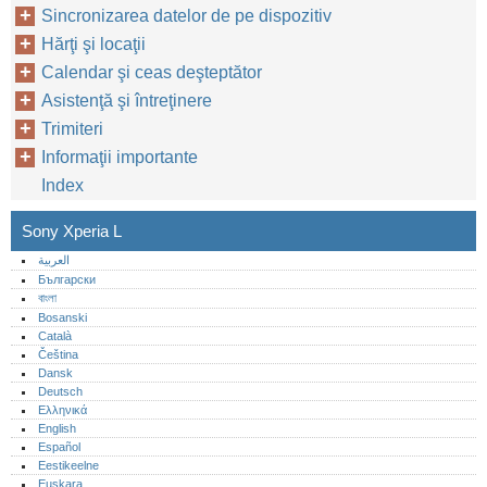
Sincronizarea datelor de pe dispozitiv
Hărţi şi locaţii
Calendar şi ceas deşteptător
Asistenţă şi întreţinere
Trimiteri
Informaţii importante
Index
Sony Xperia L
العربية
Български
বাংলা
Bosanski
Català
Čeština
Dansk
Deutsch
Ελληνικά
English
Español
Eestikeelne
Euskara