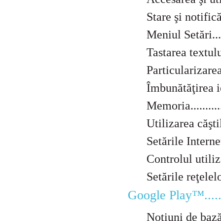
Stare şi notificări...
Meniul Setări.........
Tastarea textului.....
Particularizarea dis
Îmbunătăţirea ieşiri
Memoria...............
Utilizarea căştilor ..
Setările Internet 
Controlul utilizării 
Setările reţelelor 
Google Play™...........
Noţiuni de bază de