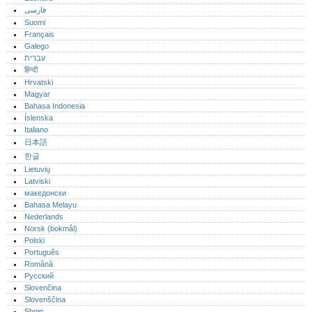
فارسی
Suomi
Français
Galego
עברית
हिन्दी
Hrvatski
Magyar
Bahasa Indonesia
Íslenska
Italiano
日本語
한글
Lietuvių
Latviski
македонски
Bahasa Melayu
Nederlands
Norsk (bokmål)‎
Polski
Português‎
Română
Русский
Slovenčina
Slovenščina
Shqip