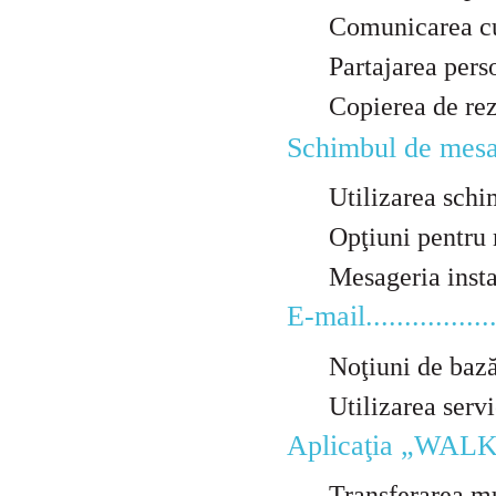
Comunicarea cu per
Partajarea persoane
Copierea de rezerv
Schimbul de mesaje.....
Utilizarea schimb
Opţiuni pentru mes
Mesageria instantan
E-mail...................
Noţiuni de bază pent
Utilizarea serviciil
Aplicaţia „WALKMAN” .
Transferarea muzici