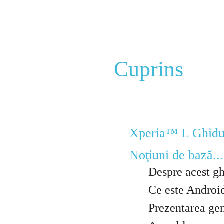
Cuprins
Xperia™ L Ghidul utili
Noţiuni de bază.........
Despre acest ghid al
Ce este Android™?....
Prezentarea generală