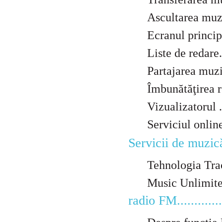
Ascultarea muzicii...
Ecranul principal 
Liste de redare.......
Partajarea muzicii....
Îmbunătăţirea redări
Vizualizatorul .......
Serviciul online Mu
Servicii de muzică.....
Tehnologia TrackID...
Music Unlimited™.....
radio FM.................