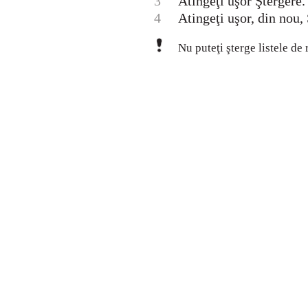
3
Atingeţi uşor Ştergere.
4
Atingeţi uşor, din nou,
Nu puteţi şterge listele de 