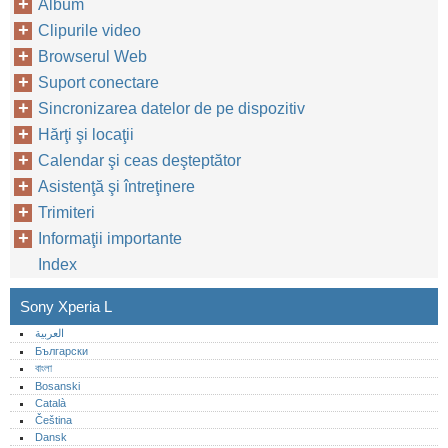
Album
Clipurile video
Browserul Web
Suport conectare
Sincronizarea datelor de pe dispozitiv
Hărţi şi locaţii
Calendar şi ceas deşteptător
Asistenţă şi întreţinere
Trimiteri
Informaţii importante
Index
Sony Xperia L
العربية
Български
বাংলা
Bosanski
Català
Čeština
Dansk