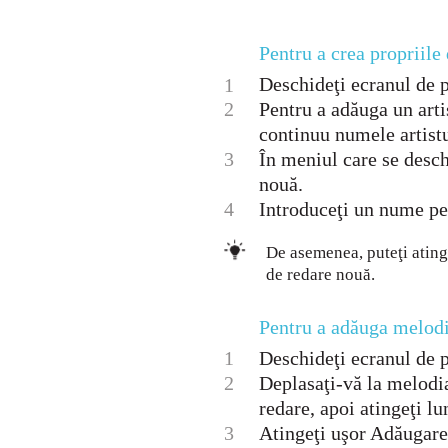
Pentru a crea propriile 
Deschideţi ecranul d
1
2
Pentru a adăuga un arti
continuu numele artistu
3
În meniul care se desch
nouă.
4
Introduceţi un nume pen
De asemenea, puteţi atinge
de redare nouă.
Pentru a adăuga melodii
1
Deschideţi ecranul d
2
Deplasaţi-vă la melodia
redare, apoi atingeţi lu
3
Atingeţi uşor Adăugare