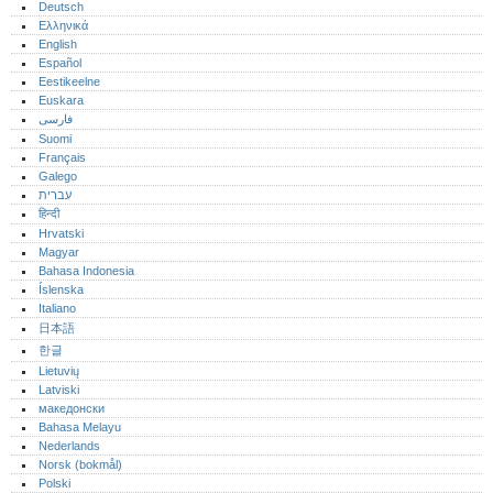
Deutsch
Ελληνικά
English
Español
Eestikeelne
Euskara
فارسی
Suomi
Français
Galego
עברית
हिन्दी
Hrvatski
Magyar
Bahasa Indonesia
Íslenska
Italiano
日本語
한글
Lietuvių
Latviski
македонски
Bahasa Melayu
Nederlands
Norsk (bokmål)‎
Polski