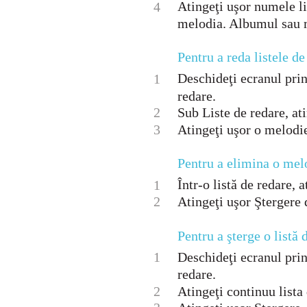
Atingeţi uşor numele li
4
melodia. Albumul sau m
Pentru a reda listele de
Deschideţi ecranul pri
1
redare.
2
Sub Liste de redare, ati
3
Atingeţi uşor o melodie
Pentru a elimina o melo
Într-o listă de redare, 
1
2
Atingeţi uşor Ştergere d
Pentru a şterge o listă 
1
Deschideţi ecranul pri
redare.
2
Atingeţi continuu lista 