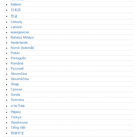
Italiano
日本語
한글
Lietuvių
Latviski
македонски
Bahasa Melayu
Nederlands
Norsk (bokmål)‎
Polski
Português‎
Română
Русский
Slovenčina
Slovenščina
Shqip
Српски
Sunda
Svenska
ภาษาไทย
Pilipino
Türkçe
Українська
Tiếng Việt
简体中文