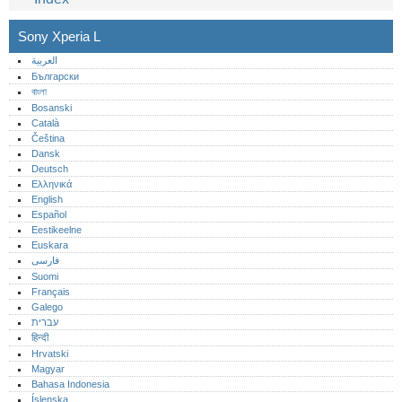
Sony Xperia L
العربية
Български
বাংলা
Bosanski
Català
Čeština
Dansk
Deutsch
Ελληνικά
English
Español
Eestikeelne
Euskara
فارسی
Suomi
Français
Galego
עברית
हिन्दी
Hrvatski
Magyar
Bahasa Indonesia
Íslenska