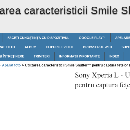
zarea caracteristicii Smile 
FACEŢI CUNOŞTINŢĂ CU DISPOZITIVUL
GOOGLE PLAY™‎
APELAR
RAT FOTO
ALBUM
CLIPURILE VIDEO
BROWSERUL WEB
SUP
ŞI ÎNTREŢINERE
TRIMITERI
INFORMAŢII IMPORTANTE
INDEX
>
Aparat foto
>
Utilizarea caracteristicii Smile Shutter™‎ pentru captura feţelor
Sony Xperia L -
U
pentru captura feţ