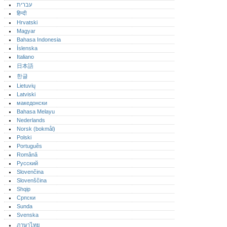
עברית
हिन्दी
Hrvatski
Magyar
Bahasa Indonesia
Íslenska
Italiano
日本語
한글
Lietuvių
Latviski
македонски
Bahasa Melayu
Nederlands
Norsk (bokmål)‎
Polski
Português‎
Română
Русский
Slovenčina
Slovenščina
Shqip
Српски
Sunda
Svenska
ภาษาไทย