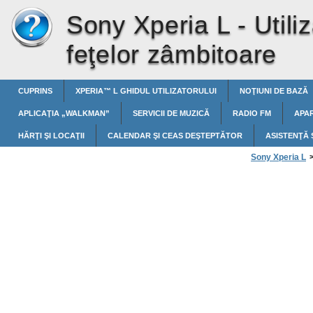
Sony Xperia L -
Utili
feţelor zâmbitoare
CUPRINS
XPERIA™‎ L GHIDUL UTILIZATORULUI
NOŢIUNI DE BAZĂ
APLICAŢIA „WALKMAN”
SERVICII DE MUZICĂ
RADIO FM
APA
HĂRŢI ŞI LOCAŢII
CALENDAR ŞI CEAS DEŞTEPTĂTOR
ASISTENŢĂ 
Sony Xperia L