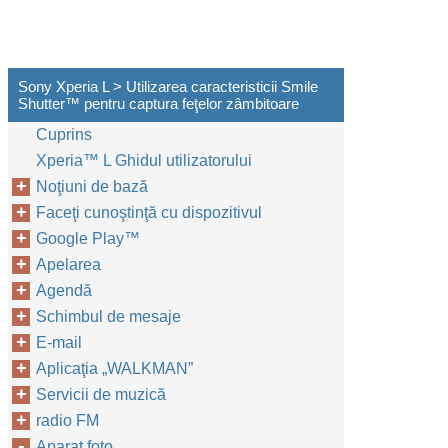
Sony Xperia L > Utilizarea caracteristicii Smile
Shutter™‎ pentru captura feţelor zâmbitoare
Cuprins
Xperia™‎ L Ghidul utilizatorului
Noţiuni de bază
Faceţi cunoştinţă cu dispozitivul
Google Play™‎
Apelarea
Agendă
Schimbul de mesaje
E-mail
Aplicaţia „WALKMAN”
Servicii de muzică
radio FM
Aparat foto