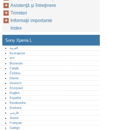
Asistenţă şi întreţinere
Trimiteri
Informaţii importante
Index
Sony Xperia L
العربية
Български
বাংলা
Bosanski
Català
Čeština
Dansk
Deutsch
Ελληνικά
English
Español
Eestikeelne
Euskara
فارسی
Suomi
Français
Galego