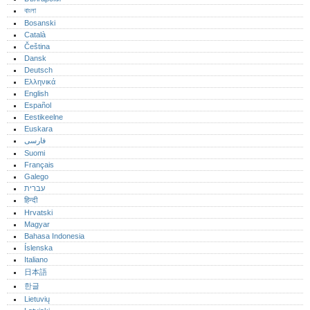
বাংলা
Bosanski
Català
Čeština
Dansk
Deutsch
Ελληνικά
English
Español
Eestikeelne
Euskara
فارسی
Suomi
Français
Galego
עברית
हिन्दी
Hrvatski
Magyar
Bahasa Indonesia
Íslenska
Italiano
日本語
한글
Lietuvių