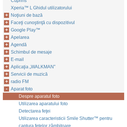
Cuprins
Xperia™‎ L Ghidul utilizatorului
Noţiuni de bază
Faceţi cunoştinţă cu dispozitivul
Google Play™‎
Apelarea
Agendă
Schimbul de mesaje
E-mail
Aplicaţia „WALKMAN”
Servicii de muzică
radio FM
Aparat foto
Despre aparatul foto
Utilizarea aparatului foto
Detectarea feţei
Utilizarea caracteristicii Smile Shutter™‎ pentru
captura feţelor zâmbitoare