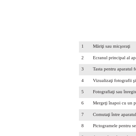
1
Măriţi sau micşoraţi
2
Ecranul principal al ap
3
Tasta pentru aparatul fo
4
Vizualizaţi fotografii ş
5
Fotografiaţi sau înregis
6
Mergeţi înapoi cu un pa
7
Comutaţi între aparatul 
8
Pictogramele pentru set