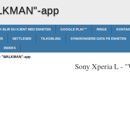
LKMAN"-app
IK BLIR DU KJENT MED ENHETEN
GOOGLE PLAY™‎
RINGE
KONTAK
ER
NETTLESER
TILKOBLING
SYNKRONISERE DATA PÅ ENHETEN
INDEKS
>
"WALKMAN"-app
Sony Xperia L -
"