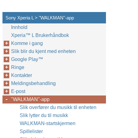
Sony Xperia L > "WALKMAN"-app
Innhold
Xperia™‎ L Brukerhåndbok
Komme i gang
Slik blir du kjent med enheten
Google Play™‎
Ringe
Kontakter
Meldingsbehandling
E-post
"WALKMAN"-app
Slik overfører du musikk til enheten
Slik lytter du til musikk
WALKMAN-startskjermen
Spillelister