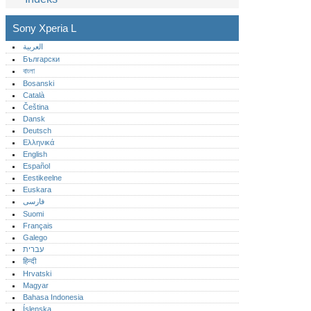
Sony Xperia L
العربية
Български
বাংলা
Bosanski
Català
Čeština
Dansk
Deutsch
Ελληνικά
English
Español
Eestikeelne
Euskara
فارسی
Suomi
Français
Galego
עברית
हिन्दी
Hrvatski
Magyar
Bahasa Indonesia
Íslenska