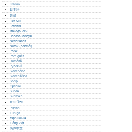
Italiano
日本語
한글
Lietuvių
Latviski
македонски
Bahasa Melayu
Nederlands
Norsk (bokmål)‎
Polski
Português‎
Română
Русский
Slovenčina
Slovenščina
Shqip
Српски
Sunda
Svenska
ภาษาไทย
Pilipino
Türkçe
Українська
Tiếng Việt
简体中文