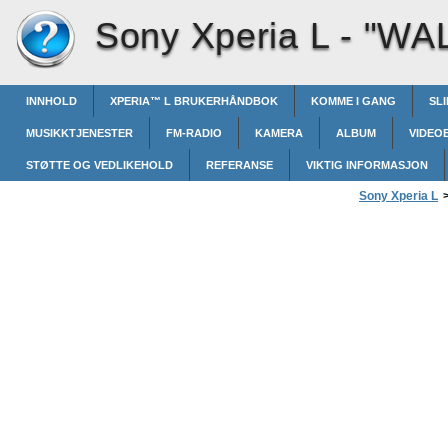
Sony Xperia L -
"WA
INNHOLD
XPERIA™‎ L BRUKERHÅNDBOK
KOMME I GANG
SL
MUSIKKTJENESTER
FM-RADIO
KAMERA
ALBUM
VIDEO
STØTTE OG VEDLIKEHOLD
REFERANSE
VIKTIG INFORMASJON
Sony Xperia L