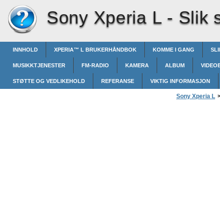
Sony Xperia L -
Slik 
INNHOLD
XPERIA™‎ L BRUKERHÅNDBOK
KOMME I GANG
SL
MUSIKKTJENESTER
FM-RADIO
KAMERA
ALBUM
VIDEO
STØTTE OG VEDLIKEHOLD
REFERANSE
VIKTIG INFORMASJON
Sony Xperia L