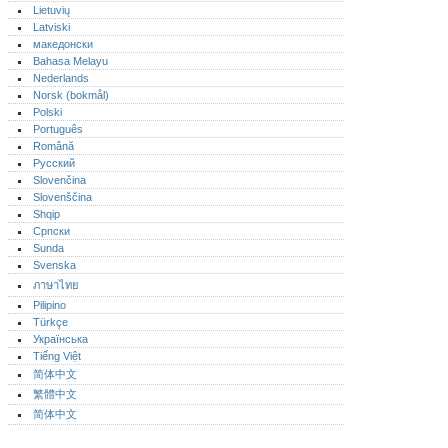
Lietuvių
Latviski
македонски
Bahasa Melayu
Nederlands
Norsk (bokmål)‎
Polski
Português‎
Română
Русский
Slovenčina
Slovenščina
Shqip
Српски
Sunda
Svenska
ภาษาไทย
Pilipino
Türkçe
Українська
Tiếng Việt
简体中文
繁體中文
简体中文