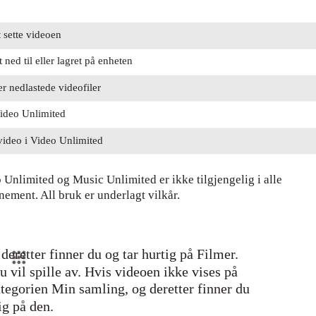
t sette videoen
 ned til eller lagret på enheten
ler nedlastede videofiler
 Video Unlimited
n video i Video Unlimited
nlimited og Music Unlimited er ikke tilgjengelig i alle
nement. All bruk er underlagt vilkår.
deretter finner du og tar hurtig på Filmer.
 vil spille av. Hvis videoen ikke vises på
ategorien Min samling, og deretter finner du
ig på den.