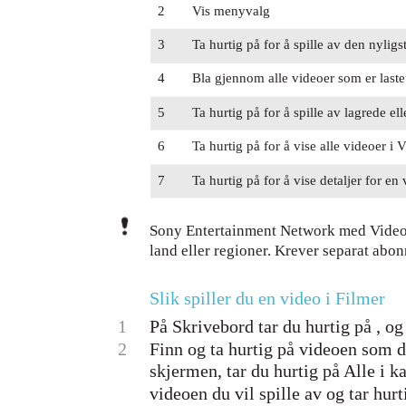
2
Vis menyvalg
3
Ta hurtig på for å spille av den nyligs
4
Bla gjennom alle videoer som er lastet
5
Ta hurtig på for å spille av lagrede el
6
Ta hurtig på for å vise alle videoer i
7
Ta hurtig på for å vise detaljer for e
Sony Entertainment Network med Video U
land eller regioner. Krever separat abon
Slik spiller du en video i Filmer
1
På Skrivebord tar du hurtig på , og 
2
Finn og ta hurtig på videoen som du
skjermen, tar du hurtig på Alle i k
videoen du vil spille av og tar hurt