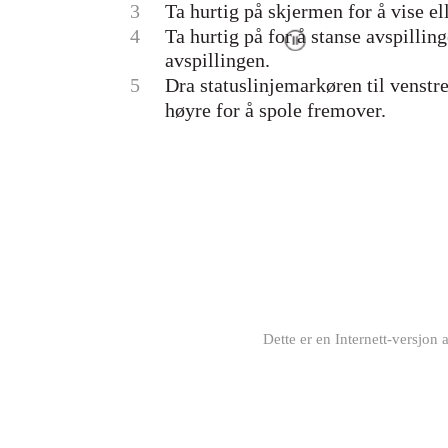
3
Ta hurtig på skjermen for å vise el
4
Ta hurtig på for å stanse avspilling
avspillingen.
5
Dra statuslinjemarkøren til venstre
høyre for å spole fremover.
Dette er en Internett-versjon 