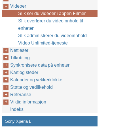
Videoer
Slik ser du videoer i appen Filmer
Slik overfører du videoinnhold til
enheten
Slik administrerer du videoinnhold
Video Unlimited-tjeneste
Nettleser
Tilkobling
Synkronisere data på enheten
Kart og steder
Kalender og vekkerklokke
Støtte og vedlikehold
Referanse
Viktig informasjon
Indeks
Sony Xperia L