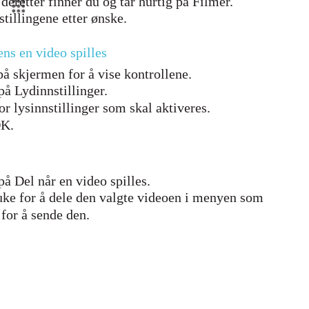
deretter finner du og tar hurtig på Filmer.
stillingene etter ønske.
ens en video spilles
 på skjermen for å vise kontrollene.
 på Lydinnstillinger.
 lysinnstillinger som skal aktiveres.
OK.
 på Del når en video spilles.
uke for å dele den valgte videoen i menyen som
 for å sende den.