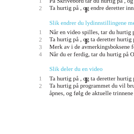
1
På Skrivebord tar du hurtig på , og 
Ta hurtig på , og endre deretter inn
2
Slik endrer du lydinnstillingene m
1
Når en video spilles, tar du hurtig
Ta hurtig på , og ta deretter hurtig
2
Merk av i de avmerkingsboksene for
3
4
Når du er ferdig, tar du hurtig på 
Slik deler du en video
1
Ta hurtig på , og ta deretter hurtig
Ta hurtig på programmet du vil br
2
åpnes, og følg de aktuelle trinnene