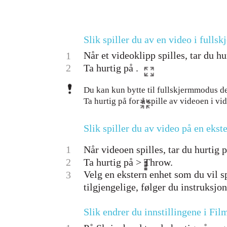
Slik spiller du av en video i full
Når et videoklipp spilles, tar du h
1
2
Ta hurtig på .
Du kan kun bytte til fullskjermmodus de
Ta hurtig på for å spille av videoen i vi
Slik spiller du av video på en ekst
1
Når videoen spilles, tar du hurtig 
2
Ta hurtig på > Throw.
Velg en ekstern enhet som du vil s
3
tilgjengelige, følger du instruksjo
Slik endrer du innstillingene i Fil