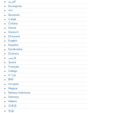
العربية
Български
বাংলা
Bosanski
Català
Čeština
Dansk
Deutsch
Ελληνικά
English
Español
Eestikeelne
Euskara
فارسی
Suomi
Français
Galego
עברית
हिन्दी
Hrvatski
Magyar
Bahasa Indonesia
Íslenska
Italiano
日本語
한글