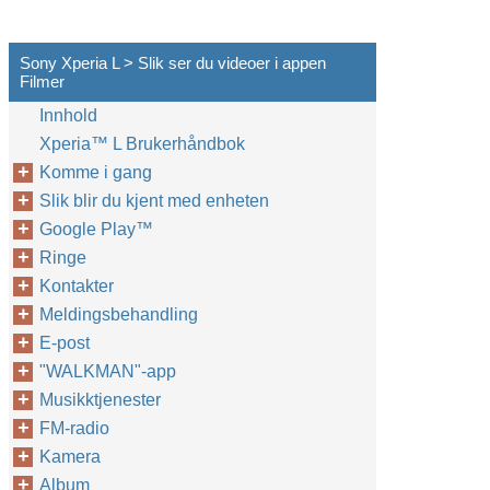
Sony Xperia L > Slik ser du videoer i appen
Filmer
Innhold
Xperia™‎ L Brukerhåndbok
Komme i gang
Slik blir du kjent med enheten
Google Play™‎
Ringe
Kontakter
Meldingsbehandling
E-post
"WALKMAN"-app
Musikktjenester
FM-radio
Kamera
Album