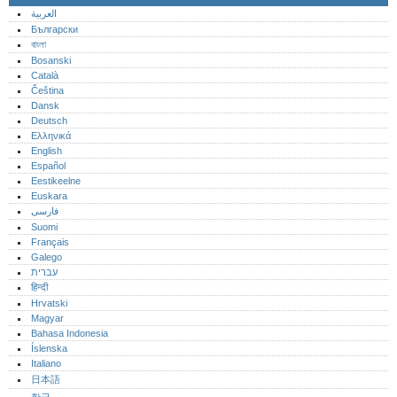
العربية
Български
বাংলা
Bosanski
Català
Čeština
Dansk
Deutsch
Ελληνικά
English
Español
Eestikeelne
Euskara
فارسی
Suomi
Français
Galego
עברית
हिन्दी
Hrvatski
Magyar
Bahasa Indonesia
Íslenska
Italiano
日本語