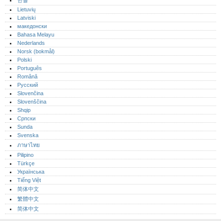
한글
Lietuvių
Latviski
македонски
Bahasa Melayu
Nederlands
Norsk (bokmål)‎
Polski
Português‎
Română
Русский
Slovenčina
Slovenščina
Shqip
Српски
Sunda
Svenska
ภาษาไทย
Pilipino
Türkçe
Українська
Tiếng Việt
简体中文
繁體中文
简体中文