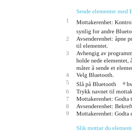
Sende elementer med B
1
Mottakerenhet: Kontrol
synlig for andre Bluet
2
Avsenderenhet: åpne p
til elementet.
3
Avhengig av programme
holde nede elementet, 
måter å sende et eleme
4
Velg Bluetooth.
5
Slå på Bluetooth
hv
®
6
Trykk navnet til motta
7
Mottakerenhet: Godta t
8
Avsenderenhet: Bekreft
9
Mottakerenhet: Godta 
Slik mottar du element