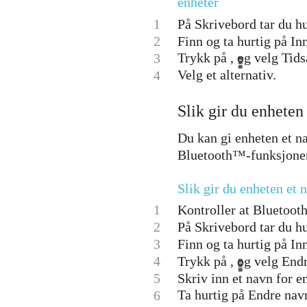
enheter
1
På Skrivebord tar du hu
2
Finn og ta hurtig på In
Trykk på , og velg Tids
3
Velg et alternativ.
4
Slik gir du enheten
Du kan gi enheten et nav
Bluetooth™-funksjonen 
Slik gir du enheten et 
1
Kontroller at Bluetoot
2
På Skrivebord tar du hu
3
Finn og ta hurtig på In
4
Trykk på , og velg Endr
5
Skriv inn et navn for e
Ta hurtig på Endre nav
6