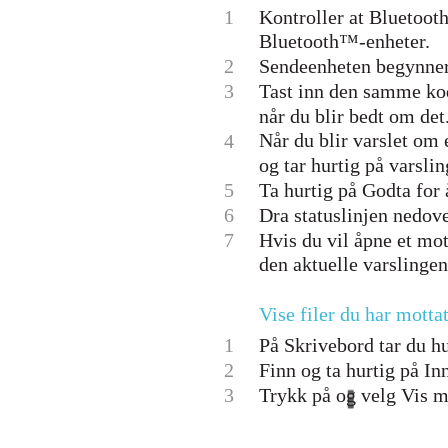
1
Kontroller at Bluetooth
Bluetooth™-enheter.
2
Sendeenheten begynner 
3
Tast inn den samme kod
når du blir bedt om det
Når du blir varslet om 
4
og tar hurtig på varsli
5
Ta hurtig på Godta for 
6
Dra statuslinjen nedove
7
Hvis du vil åpne et mot
den aktuelle varslingen
Vise filer du har mott
1
På Skrivebord tar du hu
2
Finn og ta hurtig på In
3
Trykk på og velg Vis mo