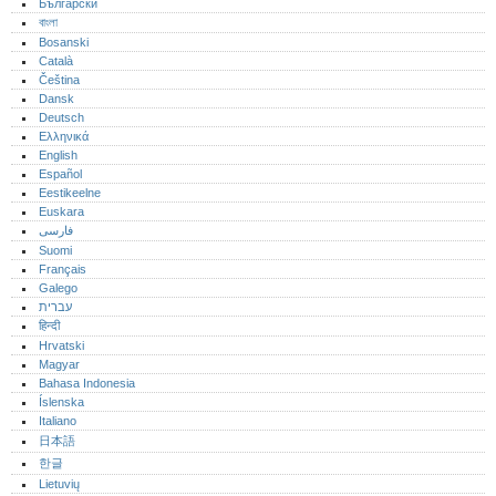
Български
বাংলা
Bosanski
Català
Čeština
Dansk
Deutsch
Ελληνικά
English
Español
Eestikeelne
Euskara
فارسی
Suomi
Français
Galego
עברית
हिन्दी
Hrvatski
Magyar
Bahasa Indonesia
Íslenska
Italiano
日本語
한글
Lietuvių