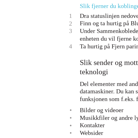
Slik fjerner du kobling
1
Dra statuslinjen nedover
Finn og ta hurtig på Bl
2
3
Under Sammenkoblede en
enheten du vil fjerne k
4
Ta hurtig på Fjern pari
Slik sender og mot
teknologi
Del elementer med andr
datamaskiner. Du kan s
funksjonen som f.eks. 
•
Bilder og videoer
•
Musikkfiler og andre ly
Kontakter
•
•
Websider