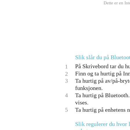
Dette er en In
Slik slår du på Blueto
På Skrivebord tar du hu
1
Finn og ta hurtig på Inn
2
3
Ta hurtig på av/på-bry
funksjonen.
4
Ta hurtig på Bluetooth
vises.
5
Ta hurtig på enhetens 
Slik regulerer du hvor