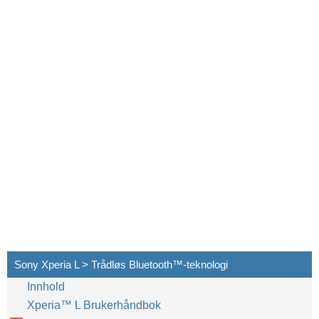
Sony Xperia L > Trådløs Bluetooth™‎-teknologi
Innhold
Xperia™‎ L Brukerhåndbok