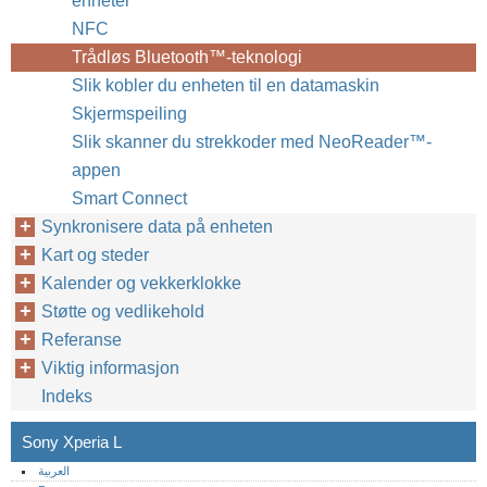
enheter
NFC
Trådløs Bluetooth™‎-teknologi
Slik kobler du enheten til en datamaskin
Skjermspeiling
Slik skanner du strekkoder med NeoReader™‎-
appen
Smart Connect
Synkronisere data på enheten
Kart og steder
Kalender og vekkerklokke
Støtte og vedlikehold
Referanse
Viktig informasjon
Indeks
Sony Xperia L
العربية