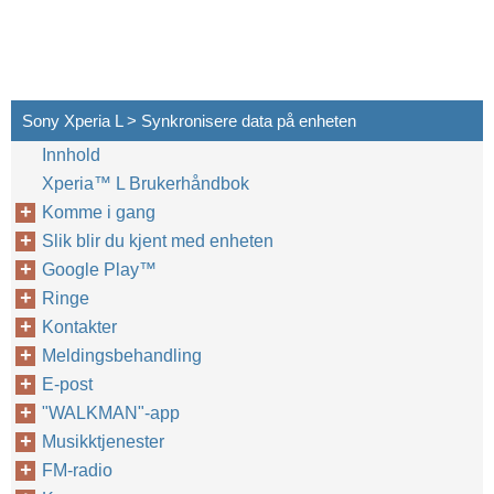
Sony Xperia L > Synkronisere data på enheten
Innhold
Xperia™‎ L Brukerhåndbok
Komme i gang
Slik blir du kjent med enheten
Google Play™‎
Ringe
Kontakter
Meldingsbehandling
E-post
"WALKMAN"-app
Musikktjenester
FM-radio