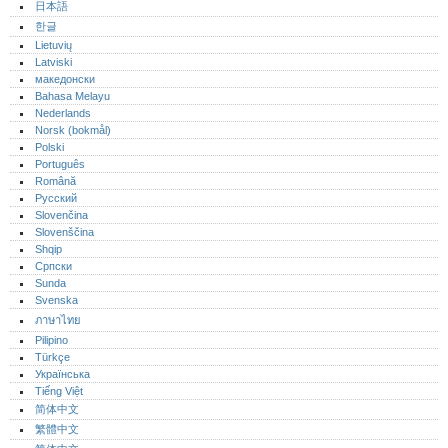
日本語
한글
Lietuvių
Latviski
македонски
Bahasa Melayu
Nederlands
Norsk (bokmål)‎
Polski
Português‎
Română
Русский
Slovenčina
Slovenščina
Shqip
Српски
Sunda
Svenska
ภาษาไทย
Pilipino
Türkçe
Українська
Tiếng Việt
简体中文
繁體中文