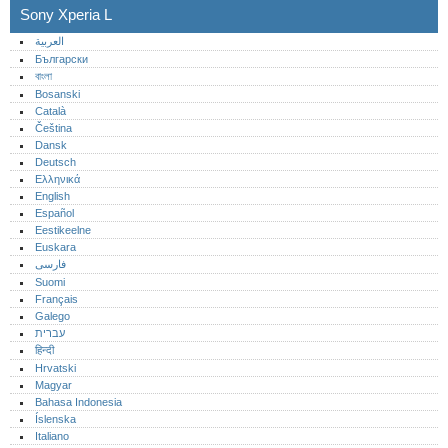
Sony Xperia L
العربية
Български
বাংলা
Bosanski
Català
Čeština
Dansk
Deutsch
Ελληνικά
English
Español
Eestikeelne
Euskara
فارسی
Suomi
Français
Galego
עברית
हिन्दी
Hrvatski
Magyar
Bahasa Indonesia
Íslenska
Italiano