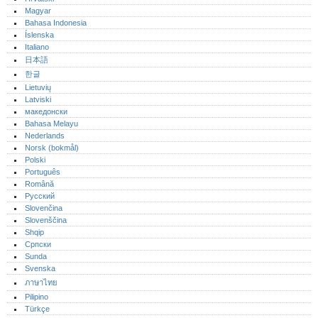
Magyar
Bahasa Indonesia
Íslenska
Italiano
日本語
한글
Lietuvių
Latviski
македонски
Bahasa Melayu
Nederlands
Norsk (bokmål)‎
Polski
Português‎
Română
Русский
Slovenčina
Slovenščina
Shqip
Српски
Sunda
Svenska
ภาษาไทย
Pilipino
Türkçe