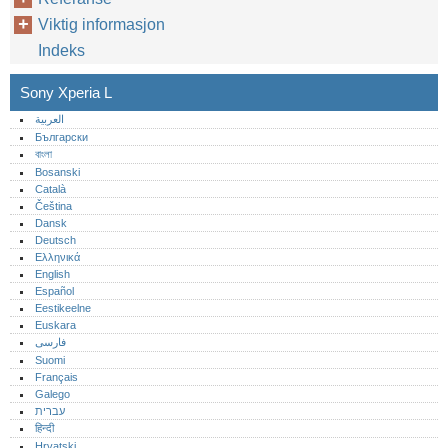
Viktig informasjon
Indeks
Sony Xperia L
العربية
Български
বাংলা
Bosanski
Català
Čeština
Dansk
Deutsch
Ελληνικά
English
Español
Eestikeelne
Euskara
فارسی
Suomi
Français
Galego
עברית
हिन्दी
Hrvatski