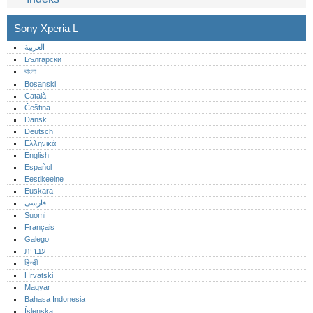
Sony Xperia L
العربية
Български
বাংলা
Bosanski
Català
Čeština
Dansk
Deutsch
Ελληνικά
English
Español
Eestikeelne
Euskara
فارسی
Suomi
Français
Galego
עברית
हिन्दी
Hrvatski
Magyar
Bahasa Indonesia
Íslenska