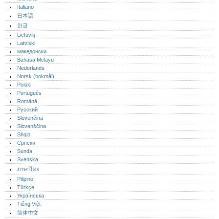
Italiano
日本語
한글
Lietuvių
Latviski
македонски
Bahasa Melayu
Nederlands
Norsk (bokmål)‎
Polski
Português‎
Română
Русский
Slovenčina
Slovenščina
Shqip
Српски
Sunda
Svenska
ภาษาไทย
Pilipino
Türkçe
Українська
Tiếng Việt
简体中文