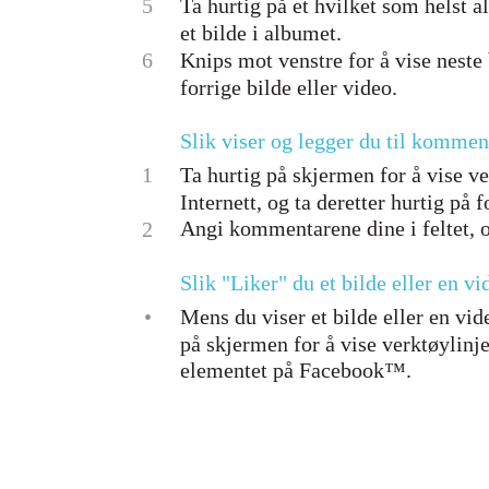
5
Ta hurtig på et hvilket som helst a
et bilde i albumet.
6
Knips mot venstre for å vise neste 
forrige bilde eller video.
Slik viser og legger du til komment
1
Ta hurtig på skjermen for å vise ve
Internett, og ta deretter hurtig på
Angi kommentarene dine i feltet, og
2
Slik "Liker" du et bilde eller en 
•
Mens du viser et bilde eller en v
på skjermen for å vise verktøylinje
elementet på Facebook™.