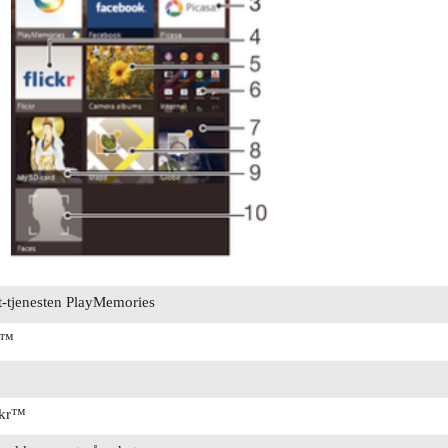
tt-tjenesten PlayMemories
ok™
ickr™