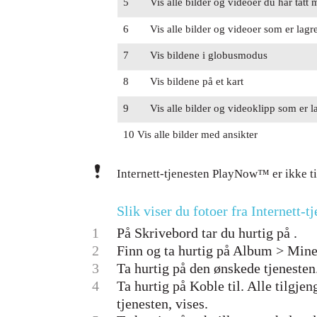
5
Vis alle bilder og videoer du har tat
6
Vis alle bilder og videoer som er lag
7
Vis bildene i globusmodus
8
Vis bildene på et kart
9
Vis alle bilder og videoklipp som er l
10 Vis alle bilder med ansikter
Internett-tjenesten PlayNow™ er ikke ti
Slik viser du fotoer fra Internett-t
1
På Skrivebord tar du hurtig på .
2
Finn og ta hurtig på Album > Min
3
Ta hurtig på den ønskede tjenesten
4
Ta hurtig på Koble til. Alle tilgje
tjenesten, vises.