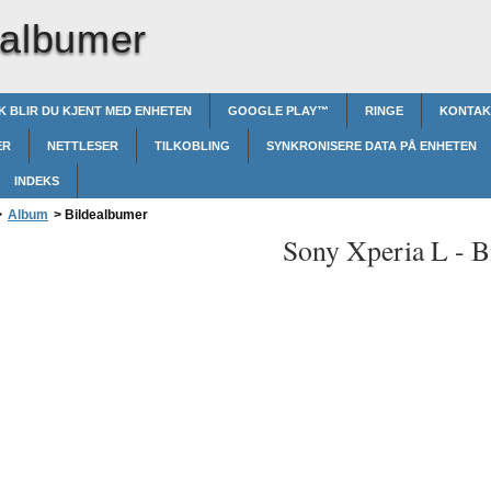
ealbumer
IK BLIR DU KJENT MED ENHETEN
GOOGLE PLAY™‎
RINGE
KONTAK
ER
NETTLESER
TILKOBLING
SYNKRONISERE DATA PÅ ENHETEN
INDEKS
>
Album
>
Bildealbumer
Sony Xperia L -
B