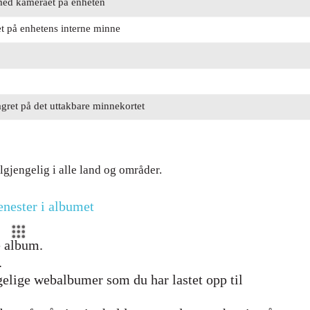
t med kameraet på enheten
ret på enhetens interne minne
agret på det uttakbare minnekortet
lgjengelig i alle land og områder.
jenester i albumet
e album.
.
ngelige webalbumer som du har lastet opp til