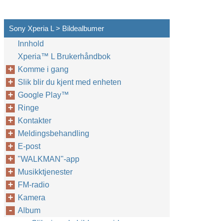
Sony Xperia L > Bildealbumer
Innhold
Xperia™‎ L Brukerhåndbok
Komme i gang
Slik blir du kjent med enheten
Google Play™‎
Ringe
Kontakter
Meldingsbehandling
E-post
"WALKMAN"-app
Musikktjenester
FM-radio
Kamera
Album