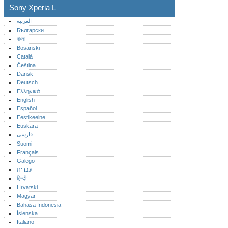
Sony Xperia L
العربية
Български
বাংলা
Bosanski
Català
Čeština
Dansk
Deutsch
Ελληνικά
English
Español
Eestikeelne
Euskara
فارسی
Suomi
Français
Galego
עברית
हिन्दी
Hrvatski
Magyar
Bahasa Indonesia
Íslenska
Italiano