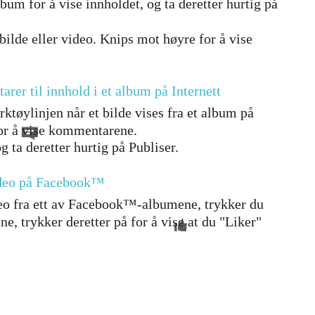
lbum for å vise innholdet, og ta deretter hurtig på
bilde eller video. Knips mot høyre for å vise
arer til innhold i et album på Internett
rktøylinjen når et bilde vises fra et album på
 for å vise kommentarene.
 ta deretter hurtig på Publiser.
video på Facebook™
ideo fra ett av Facebook™-albumene, trykker du
ne, trykker deretter på for å vise at du "Liker"