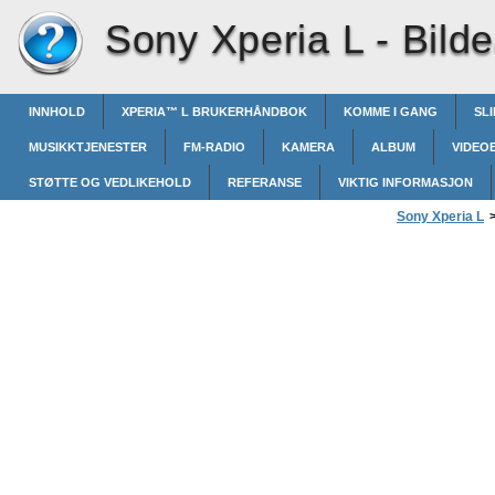
Sony Xperia L -
Bild
INNHOLD
XPERIA™‎ L BRUKERHÅNDBOK
KOMME I GANG
SL
MUSIKKTJENESTER
FM-RADIO
KAMERA
ALBUM
VIDEO
STØTTE OG VEDLIKEHOLD
REFERANSE
VIKTIG INFORMASJON
Sony Xperia L