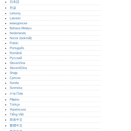
日本語
한글
Lietuvių
Latviski
македонски
Bahasa Melayu
Nederlands
Norsk (bokmål)‎
Polski
Português‎
Română
Русский
Slovenčina
Slovenščina
Shqip
Српски
Sunda
Svenska
ภาษาไทย
Pilipino
Türkçe
Українська
Tiếng Việt
简体中文
繁體中文