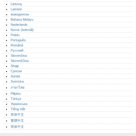
Lietuvių
Latviski
македонски
Bahasa Melayu
Nederlands
Norsk (bokmål)‎
Polski
Português‎
Română
Русский
Slovenčina
Slovenščina
Shqip
Српски
Sunda
Svenska
ภาษาไทย
Pilipino
Türkçe
Українська
Tiếng Việt
简体中文
繁體中文
简体中文