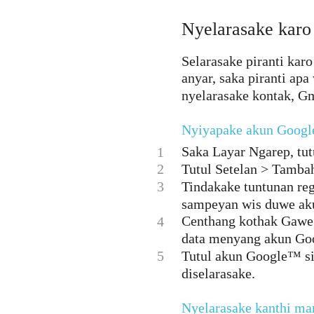
Nyelarasake kar
Selarasake piranti ka
anyar, saka piranti a
nyelarasake kontak, Gm
Nyiyapake akun Googl
Saka Layar Ngarep, tutu
1
2
Tutul Setelan > Tamba
3
Tindakake tuntunan re
sampeyan wis duwe ak
Centhang kothak Gawe 
4
data menyang akun Goo
5
Tutul akun Google™ si
diselarasake.
Nyelarasake kanthi m