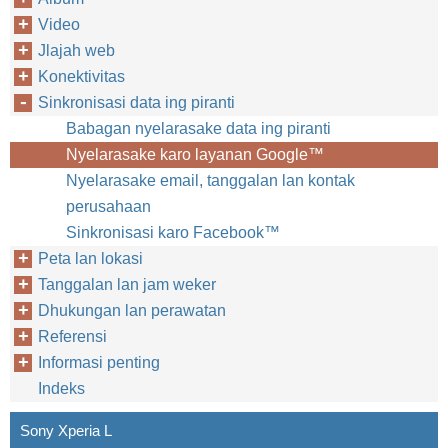
Video
Jlajah web
Konektivitas
Sinkronisasi data ing piranti
Babagan nyelarasake data ing piranti
Nyelarasake karo layanan Google™‎
Nyelarasake email, tanggalan lan kontak
perusahaan
Sinkronisasi karo Facebook™‎
Peta lan lokasi
Tanggalan lan jam weker
Dhukungan lan perawatan
Referensi
Informasi penting
Indeks
Sony Xperia L