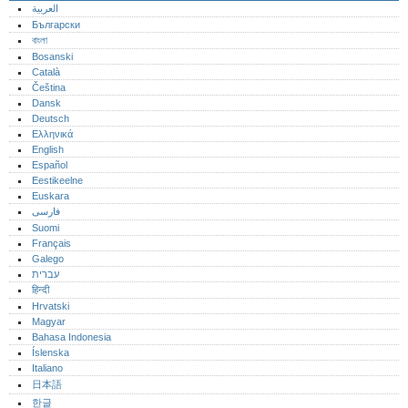
العربية
Български
বাংলা
Bosanski
Català
Čeština
Dansk
Deutsch
Ελληνικά
English
Español
Eestikeelne
Euskara
فارسی
Suomi
Français
Galego
עברית
हिन्दी
Hrvatski
Magyar
Bahasa Indonesia
Íslenska
Italiano
日本語
한글