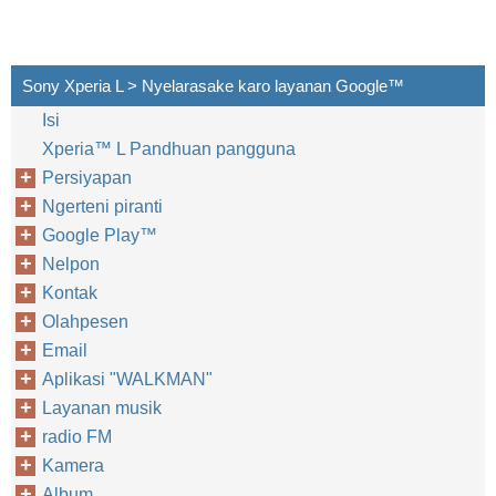
Sony Xperia L > Nyelarasake karo layanan Google™‎
Isi
Xperia™‎ L Pandhuan pangguna
Persiyapan
Ngerteni piranti
Google Play™‎
Nelpon
Kontak
Olahpesen
Email
Aplikasi "WALKMAN"
Layanan musik
radio FM
Kamera
Album