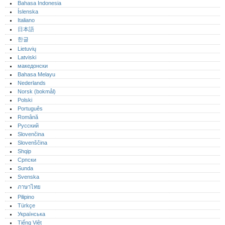
Bahasa Indonesia
Íslenska
Italiano
日本語
한글
Lietuvių
Latviski
македонски
Bahasa Melayu
Nederlands
Norsk (bokmål)‎
Polski
Português‎
Română
Русский
Slovenčina
Slovenščina
Shqip
Српски
Sunda
Svenska
ภาษาไทย
Pilipino
Türkçe
Українська
Tiếng Việt