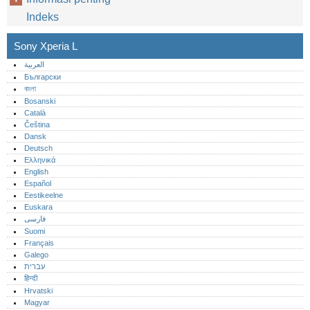
Indeks
Sony Xperia L
العربية
Български
বাংলা
Bosanski
Català
Čeština
Dansk
Deutsch
Ελληνικά
English
Español
Eestikeelne
Euskara
فارسی
Suomi
Français
Galego
עברית
हिन्दी
Hrvatski
Magyar