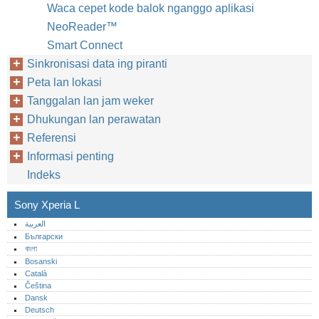
Waca cepet kode balok nganggo aplikasi
NeoReader™‎
Smart Connect
Sinkronisasi data ing piranti
Peta lan lokasi
Tanggalan lan jam weker
Dhukungan lan perawatan
Referensi
Informasi penting
Indeks
Sony Xperia L
العربية
Български
বাংলা
Bosanski
Català
Čeština
Dansk
Deutsch