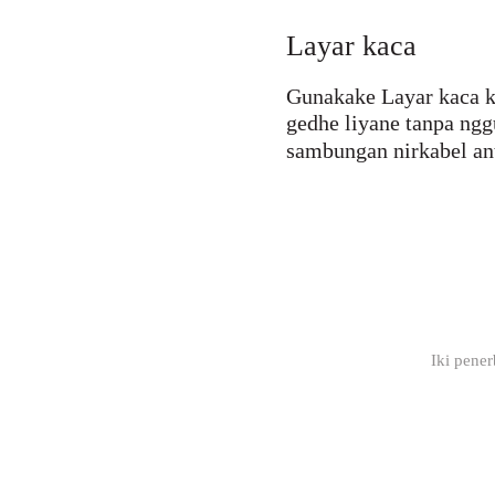
Layar kaca
Gunakake Layar kaca k
gedhe liyane tanpa ng
sambungan nirkabel ant
Iki pener