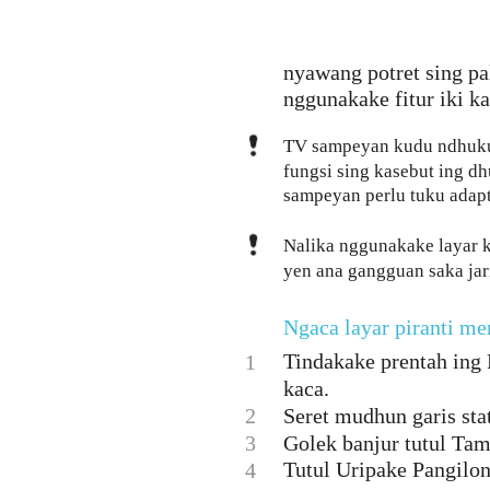
nyawang potret sing pa
nggunakake fitur iki k
TV sampeyan kudu ndhuku
fungsi sing kasebut ing d
sampeyan perlu tuku adapt
Nalika nggunakake layar 
yen ana gangguan saka jar
Ngaca layar piranti m
Tindakake prentah ing
1
kaca.
2
Seret mudhun garis stat
3
Golek banjur tutul Tam
Tutul Uripake Pangilona
4