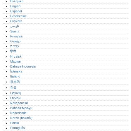
Ελληνικά
English
Español
Eestikeelne
Euskara
فارسی
Suomi
Français
Galego
עברית
हिन्दी
Hrvatski
Magyar
Bahasa Indonesia
Íslenska
Italiano
日本語
한글
Lietuvių
Latviski
македонски
Bahasa Melayu
Nederlands
Norsk (bokmål)‎
Polski
Português‎