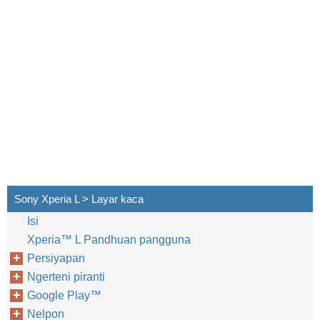
Sony Xperia L > Layar kaca
Isi
Xperia™‎ L Pandhuan pangguna
Persiyapan
Ngerteni piranti
Google Play™‎
Nelpon