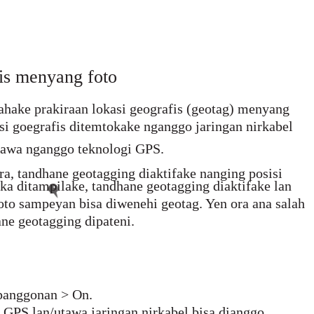
is menyang foto
hake prakiraan lokasi geografis (geotag) menyang
asi goegrafis ditemtokake nganggo jaringan nirkabel
utawa nganggo teknologi GPS.
ra, tandhane geotagging diaktifake nanging posisi
ka ditampilake, tandhane geotagging diaktifake lan
foto sampeyan bisa diwenehi geotag. Yen ora ana salah
ane geotagging dipateni.
 panggonan > On.
GPS lan/utawa jaringan nirkabel bisa dianggo.