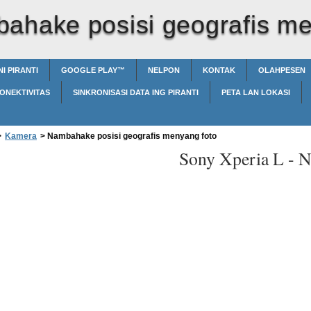
ahake posisi geografis me
I PIRANTI
GOOGLE PLAY™‎
NELPON
KONTAK
OLAHPESEN
ONEKTIVITAS
SINKRONISASI DATA ING PIRANTI
PETA LAN LOKASI
>
Kamera
>
Nambahake posisi geografis menyang foto
Sony Xperia L -
N