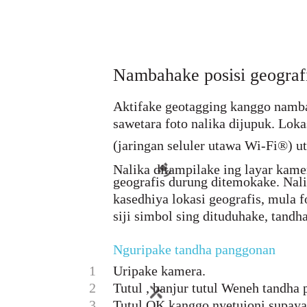
Nambahake posisi geograf
Aktifake geotagging kanggo namba
sawetara foto nalika dijupuk. Lok
(jaringan seluler utawa Wi-Fi®) 
Nalika ditampilake ing layar kame
geografis durung ditemokake. Nali
kasedhiya lokasi geografis, mula 
siji simbol sing dituduhake, tandh
Nguripake tandha panggonan
1
Uripake kamera.
2
Tutul , banjur tutul Weneh tandha
3
Tutul OK kanggo nyetujoni supaya 