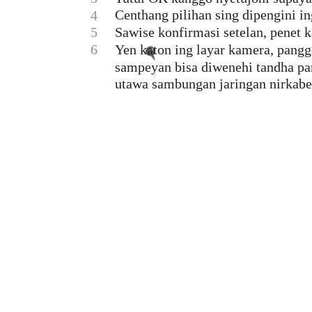
Centhang pilihan sing dipengini in
4
5
Sawise konfirmasi setelan, penet 
6
Yen katon ing layar kamera, pang
sampeyan bisa diwenehi tandha pan
utawa sambungan jaringan nirkabe