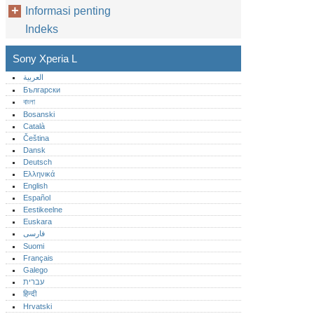
Informasi penting
Indeks
Sony Xperia L
العربية
Български
বাংলা
Bosanski
Català
Čeština
Dansk
Deutsch
Ελληνικά
English
Español
Eestikeelne
Euskara
فارسی
Suomi
Français
Galego
עברית
हिन्दी
Hrvatski