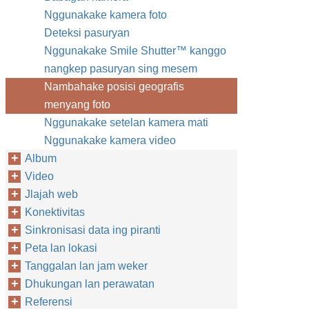
Nggunakake kamera foto
Deteksi pasuryan
Nggunakake Smile Shutter™‎ kanggo
nangkep pasuryan sing mesem
Nambahake posisi geografis
menyang foto
Nggunakake setelan kamera mati
Nggunakake kamera video
Album
Video
Jlajah web
Konektivitas
Sinkronisasi data ing piranti
Peta lan lokasi
Tanggalan lan jam weker
Dhukungan lan perawatan
Referensi