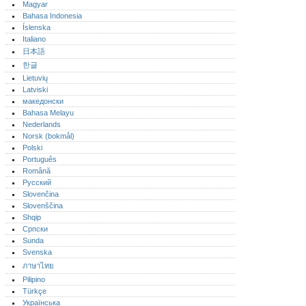
Magyar
Bahasa Indonesia
Íslenska
Italiano
日本語
한글
Lietuvių
Latviski
македонски
Bahasa Melayu
Nederlands
Norsk (bokmål)‎
Polski
Português‎
Română
Русский
Slovenčina
Slovenščina
Shqip
Српски
Sunda
Svenska
ภาษาไทย
Pilipino
Türkçe
Українська