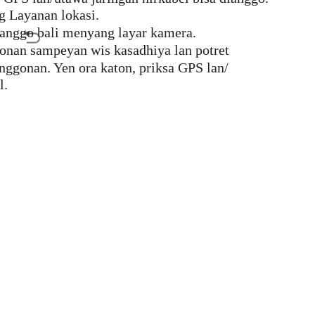
g Layanan lokasi.
kanggo bali menyang layar kamera.
gonan sampeyan wis kasadhiya lan potret
ggonan. Yen ora katon, priksa GPS lan/
l.