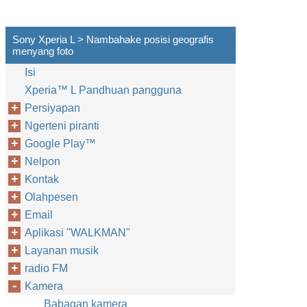
Sony Xperia L > Nambahake posisi geografis
menyang foto
Isi
Xperia™‎ L Pandhuan pangguna
Persiyapan
Ngerteni piranti
Google Play™‎
Nelpon
Kontak
Olahpesen
Email
Aplikasi "WALKMAN"
Layanan musik
radio FM
Kamera
Babagan kamera