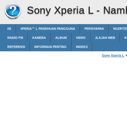
Sony Xperia L -
Namb
ISI
XPERIA™‎ L PANDHUAN PANGGUNA
PERSIYAPAN
NGERTEN
RADIO FM
KAMERA
ALBUM
VIDEO
JLAJAH WEB
K
REFERENSI
INFORMASI PENTING
INDEKS
Sony Xperia L