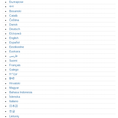
Български
বাংলা
Bosanski
Català
Čeština
Dansk
Deutsch
Ελληνικά
English
Español
Eestikeelne
Euskara
فارسی
Suomi
Français
Galego
עברית
हिन्दी
Hrvatski
Magyar
Bahasa Indonesia
Íslenska
Italiano
日本語
한글
Lietuvių