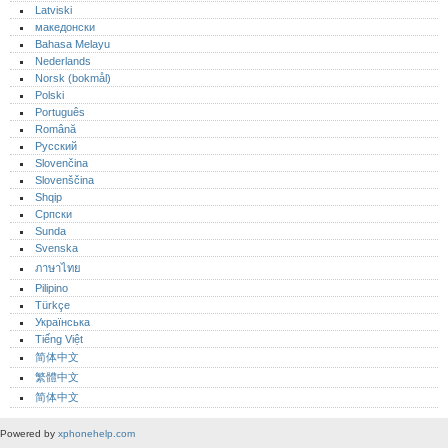
Latviski
македонски
Bahasa Melayu
Nederlands
Norsk (bokmål)‎
Polski
Português‎
Română
Русский
Slovenčina
Slovenščina
Shqip
Српски
Sunda
Svenska
ภาษาไทย
Pilipino
Türkçe
Українська
Tiếng Việt
简体中文
繁體中文
简体中文
Powered by
xphonehelp.com