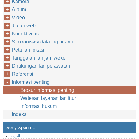
Kamera
Album
Video
Jlajah web
Konektivitas
Sinkronisasi data ing piranti
Peta lan lokasi
Tanggalan lan jam weker
Dhukungan lan perawatan
Referensi
Informasi penting
Brosur informasi penting
Watesan layanan lan fitur
Informasi hukum
Indeks
Sony Xperia L
العربية