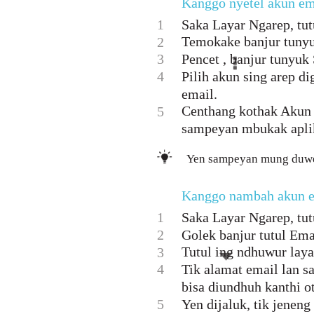
Kanggo nyetel akun e
1
Saka Layar Ngarep, tutu
Temokake banjur tunyu
2
3
Pencet , banjur tunyuk 
4
Pilih akun sing arep 
email.
Centhang kothak Akun
5
sampeyan mbukak aplik
Yen sampeyan mung duwe a
Kanggo nambah akun em
1
Saka Layar Ngarep, tutu
2
Golek banjur tutul Ema
Tutul ing ndhuwur laya
3
4
Tik alamat email lan sa
bisa diundhuh kanthi o
5
Yen dijaluk, tik jenen