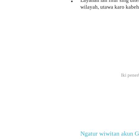
Layanan lan fitur sing dit
wilayah, utawa karo kabeh
Iki pener
Ngatur wiwitan akun G