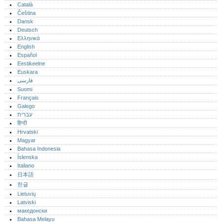
Català
Čeština
Dansk
Deutsch
Ελληνικά
English
Español
Eestikeelne
Euskara
فارسی
Suomi
Français
Galego
עברית
हिन्दी
Hrvatski
Magyar
Bahasa Indonesia
Íslenska
Italiano
日本語
한글
Lietuvių
Latviski
македонски
Bahasa Melayu