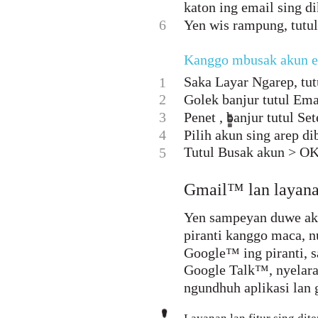
katon ing email sing di
6
Yen wis rampung, tutul
Kanggo mbusak akun em
Saka Layar Ngarep, tutu
1
2
Golek banjur tutul Ema
3
Penet , banjur tutul Set
4
Pilih akun sing arep di
Tutul Busak akun > OK
5
Gmail™ lan layan
Yen sampeyan duwe ak
piranti kanggo maca, n
Google™ ing piranti, s
Google Talk™, nyelara
ngundhuh aplikasi lan