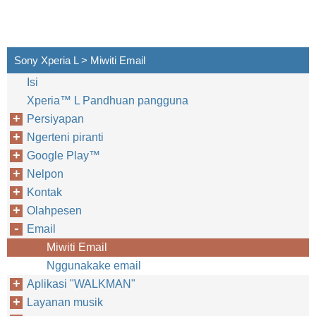
Sony Xperia L > Miwiti Email
Isi
Xperia™‎ L Pandhuan pangguna
Persiyapan
Ngerteni piranti
Google Play™‎
Nelpon
Kontak
Olahpesen
Email
Miwiti Email
Nggunakake email
Aplikasi "WALKMAN"
Layanan musik