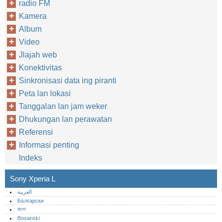
radio FM
Kamera
Album
Video
Jlajah web
Konektivitas
Sinkronisasi data ing piranti
Peta lan lokasi
Tanggalan lan jam weker
Dhukungan lan perawatan
Referensi
Informasi penting
Indeks
Sony Xperia L
العربية
Български
বাংলা
Bosanski