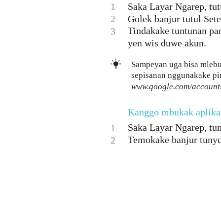
1
Saka Layar Ngarep, tutu
2
Golek banjur tutul Set
Tindakake tuntunan p
3
yen wis duwe akun.
Sampeyan uga bisa mlebu
sepisanan nggunakake pi
www.google.com/account
Kanggo mbukak aplik
Saka Layar Ngarep, tun
1
Temokake banjur tunyu
2