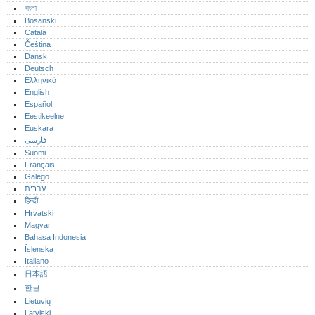
বাংলা
Bosanski
Català
Čeština
Dansk
Deutsch
Ελληνικά
English
Español
Eestikeelne
Euskara
فارسی
Suomi
Français
Galego
עברית
हिन्दी
Hrvatski
Magyar
Bahasa Indonesia
Íslenska
Italiano
日本語
한글
Lietuvių
Latviski