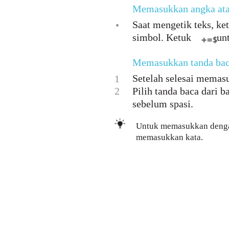
Memasukkan angka ata
Saat mengetik teks, ke
•
simbol. Ketuk
un
Memasukkan tanda ba
Setelah selesai memasu
1
2
Pilih tanda baca dari b
sebelum spasi.
Untuk memasukkan dengan c
memasukkan kata.