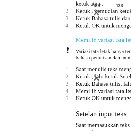
ketuk atau .
2
Ketuk , kemudian ketuk
3
Ketuk Bahasa tulis dan
4
Ketuk OK untuk mengo
Memilih variasi tata le
Variasi tata letak hanya t
bahasa penulisan dan mung
1
Saat menulis teks meng
2
Ketuk , lalu ketuk Sete
3
Ketuk Bahasa tulis, lal
4
Memilih variasi tata le
Ketuk OK untuk mengo
5
Setelan input teks
Saat memasukkan teks 