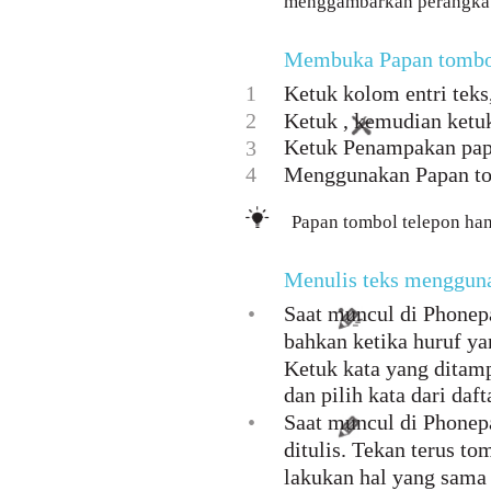
menggambarkan perangkat
Membuka Papan tombol 
1
Ketuk kolom entri teks,
2
Ketuk , kemudian ketuk
Ketuk Penampakan papan
3
4
Menggunakan Papan to
Papan tombol telepon han
Menulis teks menggun
•
Saat muncul di Phonepa
bahkan ketika huruf ya
Ketuk kata yang ditamp
dan pilih kata dari daft
•
Saat muncul di Phonepa
ditulis. Tekan terus t
lakukan hal yang sama 