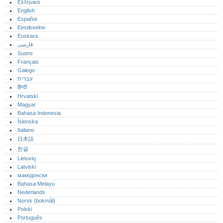
Ελληνικά
English
Español
Eestikeelne
Euskara
فارسی
Suomi
Français
Galego
עברית
हिन्दी
Hrvatski
Magyar
Bahasa Indonesia
Íslenska
Italiano
日本語
한글
Lietuvių
Latviski
македонски
Bahasa Melayu
Nederlands
Norsk (bokmål)‎
Polski
Português‎