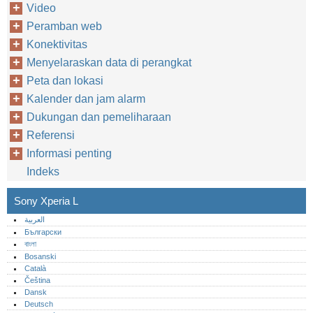
Video
Peramban web
Konektivitas
Menyelaraskan data di perangkat
Peta dan lokasi
Kalender dan jam alarm
Dukungan dan pemeliharaan
Referensi
Informasi penting
Indeks
Sony Xperia L
العربية
Български
বাংলা
Bosanski
Català
Čeština
Dansk
Deutsch