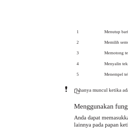
1
Menutup bari
2
Memilih sem
3
Memotong te
4
Menyalin tek
5
Menempel te
hanya muncul ketika ada
Menggunakan fungsi
Anda dapat memasukkan
lainnya pada papan keti