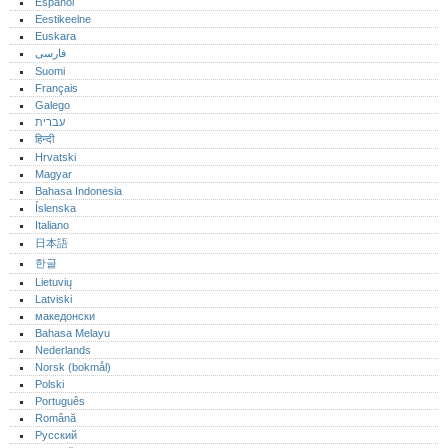
Español
Eestikeelne
Euskara
فارسی
Suomi
Français
Galego
עברית
हिन्दी
Hrvatski
Magyar
Bahasa Indonesia
Íslenska
Italiano
日本語
한글
Lietuvių
Latviski
македонски
Bahasa Melayu
Nederlands
Norsk (bokmål)‎
Polski
Português‎
Română
Русский