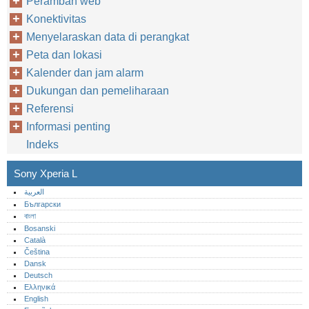
Peramban web
Konektivitas
Menyelaraskan data di perangkat
Peta dan lokasi
Kalender dan jam alarm
Dukungan dan pemeliharaan
Referensi
Informasi penting
Indeks
Sony Xperia L
العربية
Български
বাংলা
Bosanski
Català
Čeština
Dansk
Deutsch
Ελληνικά
English