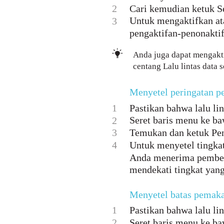
2
Cari kemudian ketuk S
Untuk mengaktifkan ata
3
pengaktifan-penonaktifa
Anda juga dapat mengakt
centang Lalu lintas data s
Menyetel peringatan p
1
Pastikan bahwa lalu lin
Seret baris menu ke ba
2
3
Temukan dan ketuk Pen
4
Untuk menyetel tingkat 
Anda menerima pemberit
mendekati tingkat yang
Menyetel batas pemaka
1
Pastikan bahwa lalu lin
2
Seret baris menu ke ba