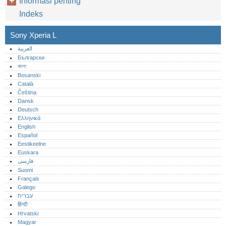
Informasi penting
Indeks
Sony Xperia L
العربية
Български
বাংলা
Bosanski
Català
Čeština
Dansk
Deutsch
Ελληνικά
English
Español
Eestikeelne
Euskara
فارسی
Suomi
Français
Galego
עברית
हिन्दी
Hrvatski
Magyar