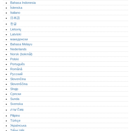
Bahasa Indonesia
Íslenska
Italiano
日本語
한글
Lietuvių
Latviski
македонски
Bahasa Melayu
Nederlands
Norsk (bokmål)‎
Polski
Português‎
Română
Русский
Slovenčina
Slovenščina
Shqip
Српски
Sunda
Svenska
ภาษาไทย
Pilipino
Türkçe
Українська
Tiếng Việt