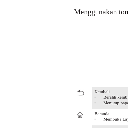
Menggunakan to
Kembali
•
Beralih kemb
•
Menutup papan
Beranda
•
Membuka Lay