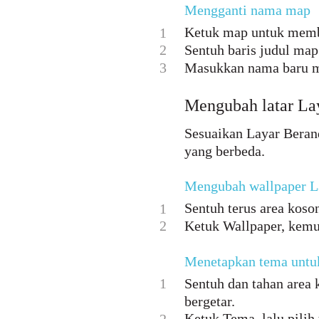
Mengganti nama map
Ketuk map untuk mem
1
2
Sentuh baris judul m
3
Masukkan nama baru ma
Mengubah latar La
Sesuaikan Layar Beran
yang berbeda.
Mengubah wallpaper L
Sentuh terus area koso
1
2
Ketuk Wallpaper, kemud
Menetapkan tema untuk
1
Sentuh dan tahan area
bergetar.
Ketuk Tema, lalu pilih