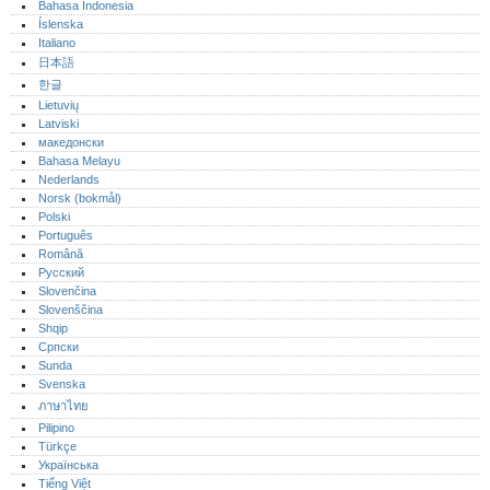
Bahasa Indonesia
Íslenska
Italiano
日本語
한글
Lietuvių
Latviski
македонски
Bahasa Melayu
Nederlands
Norsk (bokmål)‎
Polski
Português‎
Română
Русский
Slovenčina
Slovenščina
Shqip
Српски
Sunda
Svenska
ภาษาไทย
Pilipino
Türkçe
Українська
Tiếng Việt