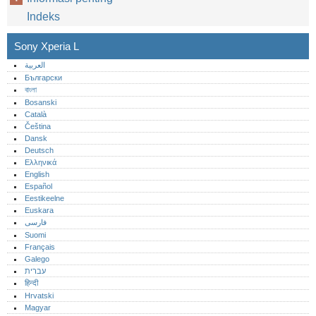
Indeks
Sony Xperia L
العربية
Български
বাংলা
Bosanski
Català
Čeština
Dansk
Deutsch
Ελληνικά
English
Español
Eestikeelne
Euskara
فارسی
Suomi
Français
Galego
עברית
हिन्दी
Hrvatski
Magyar