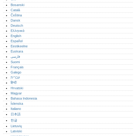
Bosanski
Català
Čeština
Dansk
Deutsch
Ελληνικά
English
Español
Eestikeelne
Euskara
فارسی
Suomi
Français
Galego
עברית
हिन्दी
Hrvatski
Magyar
Bahasa Indonesia
Íslenska
Italiano
日本語
한글
Lietuvių
Latviski