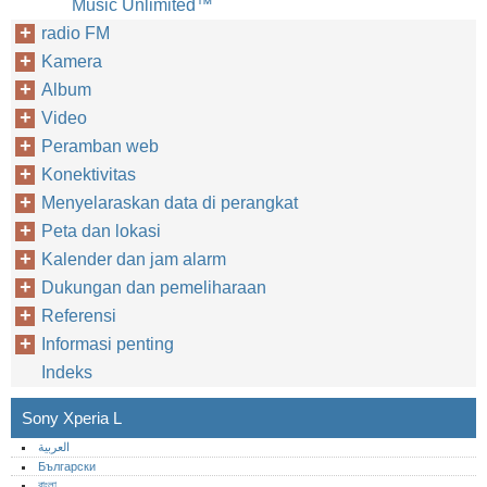
Music Unlimited™‎
radio FM
Kamera
Album
Video
Peramban web
Konektivitas
Menyelaraskan data di perangkat
Peta dan lokasi
Kalender dan jam alarm
Dukungan dan pemeliharaan
Referensi
Informasi penting
Indeks
Sony Xperia L
العربية
Български
বাংলা