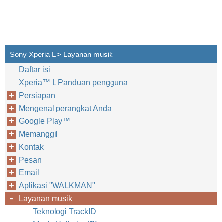
Sony Xperia L > Layanan musik
Daftar isi
Xperia™‎ L Panduan pengguna
Persiapan
Mengenal perangkat Anda
Google Play™‎
Memanggil
Kontak
Pesan
Email
Aplikasi "WALKMAN"
Layanan musik
Teknologi TrackID