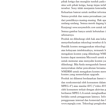
pihak ketiga dan mungkin tunduk pada sy
situs web pihak ketiga, harap tinjau ter
tersebut. Sony tidak menjamin ketersedia
Keluarkan baterai untuk melihat informas
Semua produk dan nama perusahaan yang
dari pemiliknya masing-masing. Hak apa
undang-undang. Semua merek dagang la
Kunjungi
www.sonymobile.com
untuk inf
Semua gambar hanya untuk kebutuhan il
sebenarnya.
Produk ini dilindungi oleh hak atas keka
menyebarluaskan teknologi tersebut di lu
Pemilik konten menggunakan teknolog
atas kekayaan intelektualnya, termasu
mengakses konten yang dilindungi WM
konten dapat meminta Microsoft unt
untuk memutar atau menyalin konten yan
dilindungi. Bila Anda mengunduh lisens
menyertakan daftar pencabutan bersama 
WMDRM untuk mengakses konten mereka.
konten yang memerlukan upgrade.
Produk ini dilisensi berdasarkan lisens
dan nonkomersial oleh konsumen dalam 
MPEG-4") atau standar AVC ("video AVC
oleh konsumen terkait dengan aktivitas 
berlisensi MPEG LA untuk menghasilkan 
berlaku untuk penggunaan lainnya. Inf
penggunaan internal dan komersial dan l
www.mpegla.com. Teknologi pengkodean