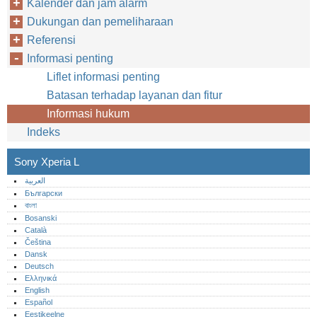
Kalender dan jam alarm
Dukungan dan pemeliharaan
Referensi
Informasi penting
Liflet informasi penting
Batasan terhadap layanan dan fitur
Informasi hukum
Indeks
Sony Xperia L
العربية
Български
বাংলা
Bosanski
Català
Čeština
Dansk
Deutsch
Ελληνικά
English
Español
Eestikeelne