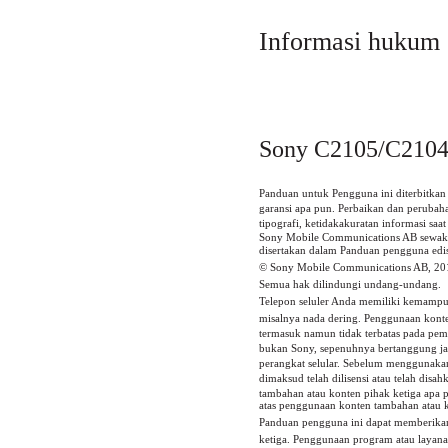
Informasi hukum
Sony C2105/C2104
Panduan untuk Pengguna ini diterbitkan
garansi apa pun. Perbaikan dan peruba
tipografi, ketidakakuratan informasi saa
Sony Mobile Communications AB sewakt
disertakan dalam Panduan pengguna edis
© Sony Mobile Communications AB, 20
Semua hak dilindungi undang-undang.
Telepon seluler Anda memiliki kemamp
misalnya nada dering. Penggunaan konten
termasuk namun tidak terbatas pada pem
bukan Sony, sepenuhnya bertanggung ja
perangkat selular. Sebelum menggunaka
dimaksud telah dilisensi atau telah disah
tambahan atau konten pihak ketiga apa
atas penggunaan konten tambahan atau ko
Panduan pengguna ini dapat memberikan r
ketiga. Penggunaan program atau layana