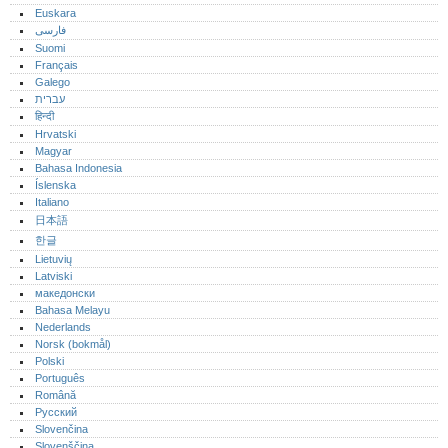
Euskara
فارسی
Suomi
Français
Galego
עברית
हिन्दी
Hrvatski
Magyar
Bahasa Indonesia
Íslenska
Italiano
日本語
한글
Lietuvių
Latviski
македонски
Bahasa Melayu
Nederlands
Norsk (bokmål)‎
Polski
Português‎
Română
Русский
Slovenčina
Slovenščina