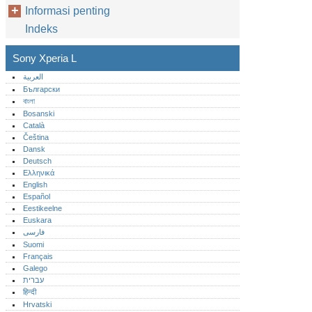
Informasi penting
Indeks
Sony Xperia L
العربية
Български
বাংলা
Bosanski
Català
Čeština
Dansk
Deutsch
Ελληνικά
English
Español
Eestikeelne
Euskara
فارسی
Suomi
Français
Galego
עברית
हिन्दी
Hrvatski