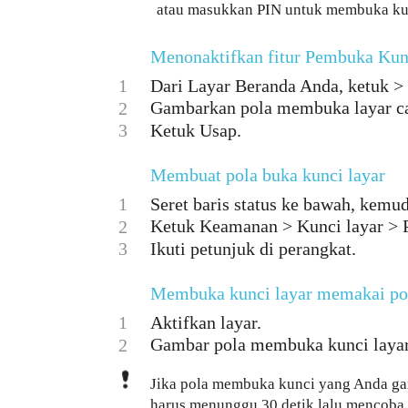
atau masukkan PIN untuk membuka kun
Menonaktifkan fitur Pembuka Kun
1
Dari Layar Beranda Anda, ketuk >
Gambarkan pola membuka layar c
2
3
Ketuk Usap.
Membuat pola buka kunci layar
1
Seret baris status ke bawah, kemud
Ketuk Keamanan > Kunci layar > P
2
3
Ikuti petunjuk di perangkat.
Membuka kunci layar memakai po
1
Aktifkan layar.
Gambar pola membuka kunci laya
2
Jika pola membuka kunci yang Anda gamb
harus menunggu 30 detik lalu mencoba 