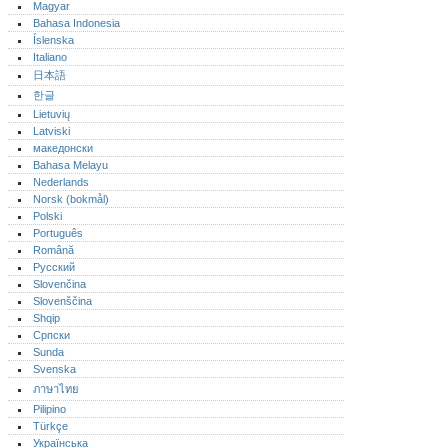
Magyar
Bahasa Indonesia
Íslenska
Italiano
日本語
한글
Lietuvių
Latviski
македонски
Bahasa Melayu
Nederlands
Norsk (bokmål)‎
Polski
Português‎
Română
Русский
Slovenčina
Slovenščina
Shqip
Српски
Sunda
Svenska
ภาษาไทย
Pilipino
Türkçe
Українська