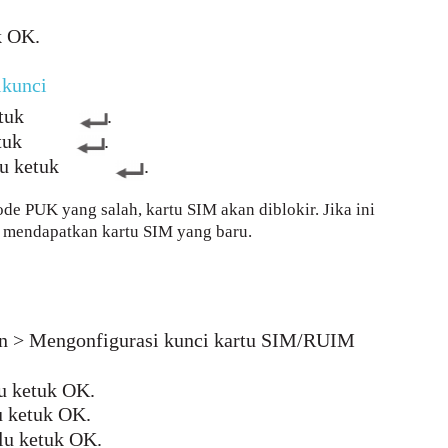
k OK.
ikunci
tuk
.
tuk
.
u ketuk
.
de PUK yang salah, kartu SIM akan diblokir. Jika ini
k mendapatkan kartu SIM yang baru.
an > Mengonfigurasi kunci kartu SIM/RUIM
u ketuk OK.
u ketuk OK.
lu ketuk OK.