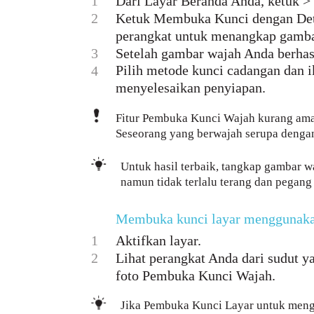
1
Dari Layar Beranda Anda, ketuk >
2
Ketuk Membuka Kunci dengan Detek
perangkat untuk menangkap gamba
3
Setelah gambar wajah Anda berhasi
Pilih metode kunci cadangan dan i
4
menyelesaikan penyiapan.
Fitur Pembuka Kunci Wajah kurang aman 
Seseorang yang berwajah serupa denga
Untuk hasil terbaik, tangkap gambar 
namun tidak terlalu terang dan pegang
Membuka kunci layar menggunaka
1
Aktifkan layar.
2
Lihat perangkat Anda dari sudut 
foto Pembuka Kunci Wajah.
Jika Pembuka Kunci Layar untuk meng