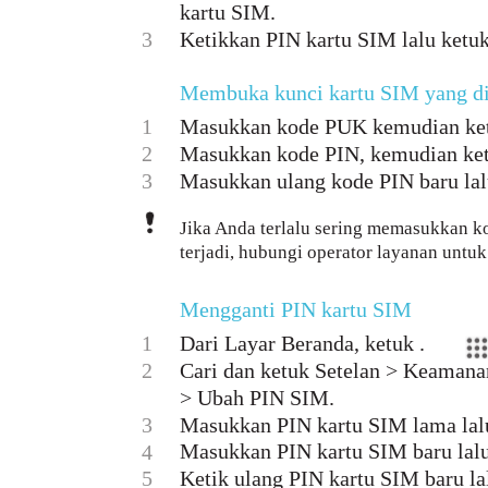
kartu SIM.
3
Ketikkan PIN kartu SIM lalu ketu
Membuka kunci kartu SIM yang d
1
Masukkan kode PUK kemudian ke
2
Masukkan kode PIN, kemudian ke
3
Masukkan ulang kode PIN baru lal
Jika Anda terlalu sering memasukkan ko
terjadi, hubungi operator layanan untu
Mengganti PIN kartu SIM
1
Dari Layar Beranda, ketuk .
2
Cari dan ketuk Setelan > Keaman
> Ubah PIN SIM.
3
Masukkan PIN kartu SIM lama lal
Masukkan PIN kartu SIM baru lal
4
5
Ketik ulang PIN kartu SIM baru la