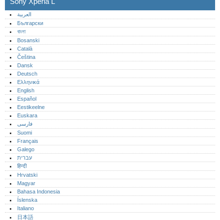
Sony Xperia L
العربية
Български
বাংলা
Bosanski
Català
Čeština
Dansk
Deutsch
Ελληνικά
English
Español
Eestikeelne
Euskara
فارسی
Suomi
Français
Galego
עברית
हिन्दी
Hrvatski
Magyar
Bahasa Indonesia
Íslenska
Italiano
日本語