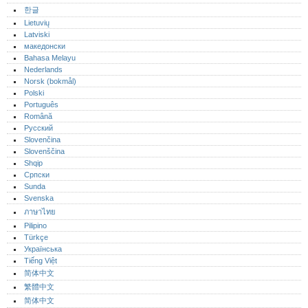
한글
Lietuvių
Latviski
македонски
Bahasa Melayu
Nederlands
Norsk (bokmål)‎
Polski
Português‎
Română
Русский
Slovenčina
Slovenščina
Shqip
Српски
Sunda
Svenska
ภาษาไทย
Pilipino
Türkçe
Українська
Tiếng Việt
简体中文
繁體中文
简体中文