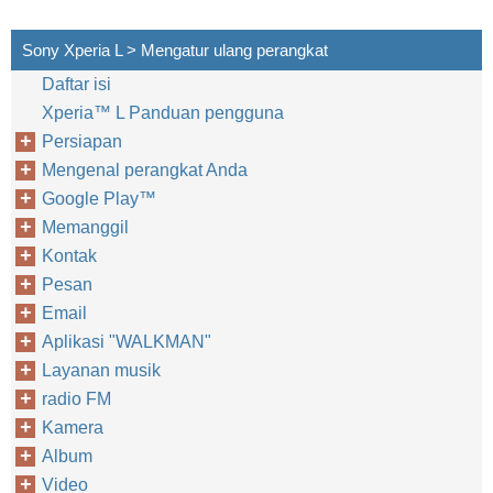
Sony Xperia L > Mengatur ulang perangkat
Daftar isi
Xperia™‎ L Panduan pengguna
Persiapan
Mengenal perangkat Anda
Google Play™‎
Memanggil
Kontak
Pesan
Email
Aplikasi "WALKMAN"
Layanan musik
radio FM
Kamera
Album
Video