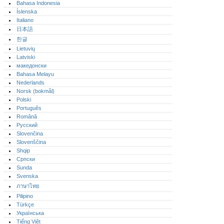
Bahasa Indonesia
Íslenska
Italiano
日本語
한글
Lietuvių
Latviski
македонски
Bahasa Melayu
Nederlands
Norsk (bokmål)‎
Polski
Português‎
Română
Русский
Slovenčina
Slovenščina
Shqip
Српски
Sunda
Svenska
ภาษาไทย
Pilipino
Türkçe
Українська
Tiếng Việt