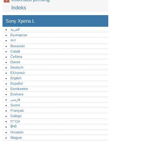
Indeks
Sony Xperia L
العربية
Български
বাংলা
Bosanski
Català
Čeština
Dansk
Deutsch
Ελληνικά
English
Español
Eestikeelne
Euskara
فارسی
Suomi
Français
Galego
עברית
हिन्दी
Hrvatski
Magyar