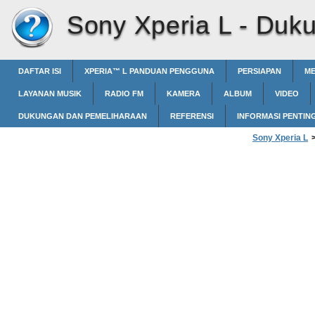
Sony Xperia L -
Duku
DAFTAR ISI
XPERIA™‎ L PANDUAN PENGGUNA
PERSIAPAN
ME
LAYANAN MUSIK
RADIO FM
KAMERA
ALBUM
VIDEO
DUKUNGAN DAN PEMELIHARAAN
REFERENSI
INFORMASI PENTIN
Sony Xperia L